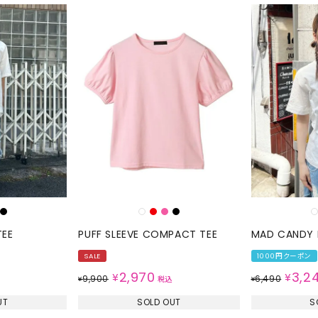
TEE
PUFF SLEEVE COMPACT TEE
MAD CANDY F
SALE
1000円クーポン
2,970
3,2
¥
¥
9,900
6,490
¥
税込
¥
UT
SOLD OUT
S