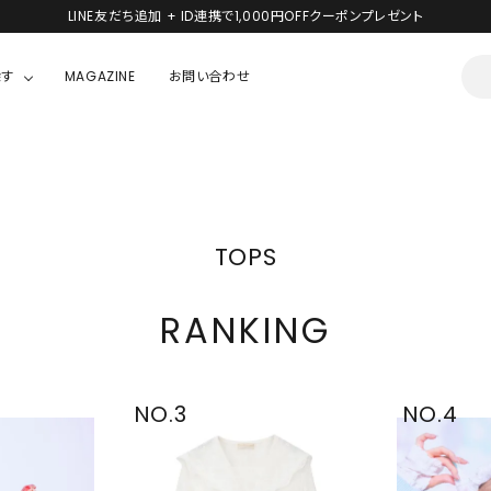
新規会員登録で1,000円分のポイントプレゼント！
探す
MAGAZINE
お問い合わせ
OUSE
JACKET/OUTER
ガラスの仮面
ALL
BOY
ニャニィニュニェニョン
JACKET
TOPS
ちゃん
はぴだんぶい
OUTER
キティ
Hohokam DINER
RANKING
シナモロール
んちゃん
MIKIOSAKABE・THREE TREASURES
TY
ダンダダン