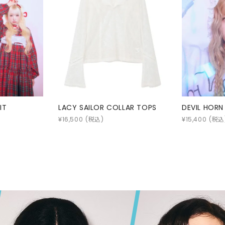
SKIRT
ALL
ANTS
E
LAR TOPS
DEVIL HORN LACE HOODIE
SHIH TZU M
¥
15,400
(税込)
¥
9,350
(税込)