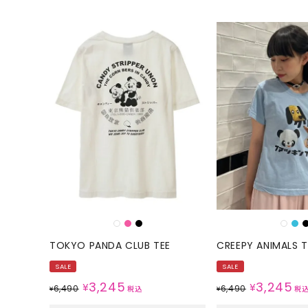
TOKYO PANDA CLUB TEE
CREEPY ANIMALS T
SALE
SALE
3,245
3,245
¥
¥
6,490
6,490
¥
税込
¥
税