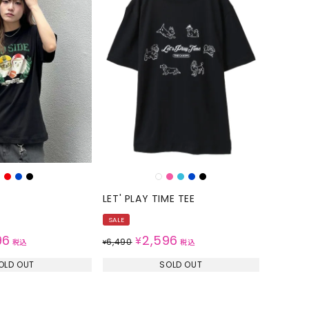
LET' PLAY TIME TEE
SALE
96
2,596
¥
6,490
税込
¥
税込
OLD OUT
SOLD OUT