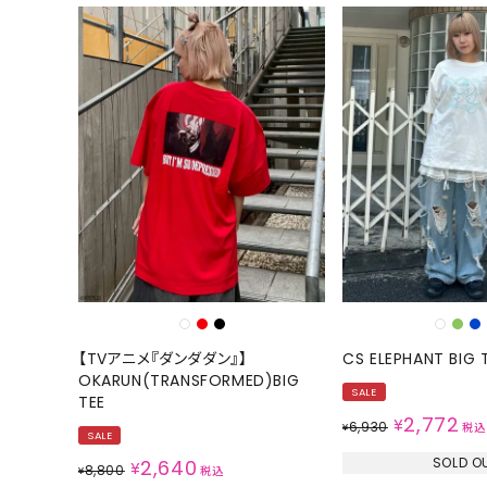
【TVアニメ『ダンダダン』】
CS ELEPHANT BIG 
OKARUN(TRANSFORMED)BIG
SALE
TEE
2,772
¥
6,930
¥
税込
SALE
SOLD O
2,640
¥
8,800
¥
税込