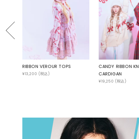
ONE PIECE
PANTS
ALL
ALL
ONE PIECE
PANTS
JUMPER SKIRT
DENIM
SHORT P
SALOPETT
CANDY RIBBON KNIT
LACY SAILOR COL
PEPE
SALE
CARDIGAN
¥
16,500
(税込)
¥
19,250
(税込)
ALL
ALL