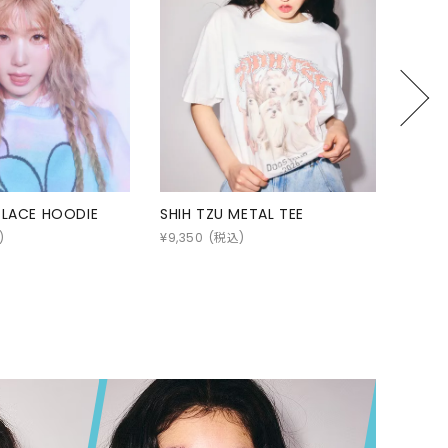
GOODS
ALL
UMBRELLA
NECK WARMER
ACCESSORIES
SWIM WEAR
ETAL TEE
SAFETY PINS BONE KNIT
DOPE 
¥
24,750
(税込)
¥
12,10