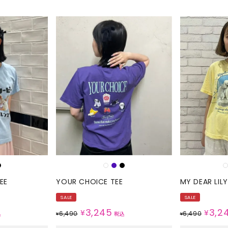
EE
YOUR CHOICE TEE
MY DEAR LILY
SALE
SALE
3,245
3,2
¥
¥
6,490
6,490
込
¥
税込
¥