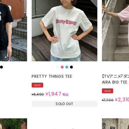
PRETTY THINGS TEE
【TVアニメ『ダ
AIRA BIG TEE
SALE
SALE
1,947
¥
6,490
¥
税込
2,31
¥
7,700
¥
SOLD OUT