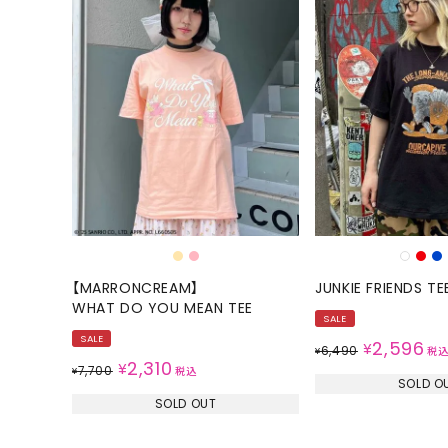
【MARRONCREAM】
JUNKIE FRIENDS TE
WHAT DO YOU MEAN TEE
SALE
SALE
2,596
¥
6,490
¥
税
2,310
¥
7,700
¥
税込
SOLD O
SOLD OUT