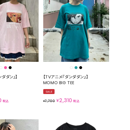
ンダダン』】
【TVアニメ『ダンダダン』】
MOMO BIG TEE
SALE
0
2,310
¥
7,700
税込
¥
税込