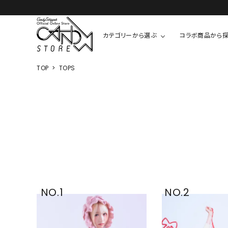
カテゴリーから選ぶ
コラボ商品から
TOP
TOPS
TOPS
SHIRTS/BL
ROMPUS
ALL
ALL
COOKIE 
T-SHIRT
SHIRT
ちびまる子
CUTSEW
BLOUSES
チャーミー
SWEAT
ウサハナ
KNIT
CARDIGAN
クレヨンし
OTHER
HELLO KIT