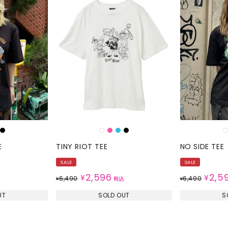
E
TINY RIOT TEE
NO SIDE TEE
SALE
SALE
2,596
2,5
¥
¥
6,490
6,490
込
¥
税込
¥
UT
SOLD OUT
S