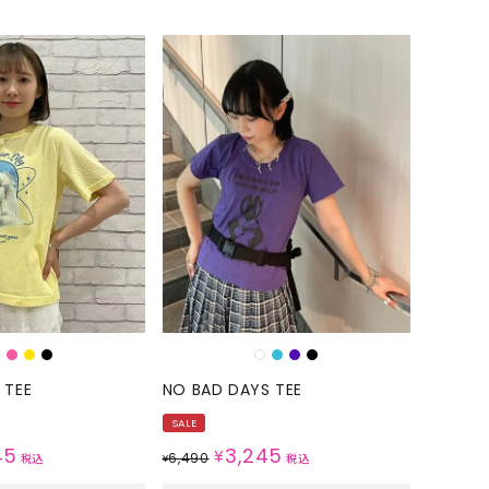
 TEE
NO BAD DAYS TEE
SALE
45
3,245
¥
6,490
税込
¥
税込