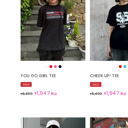
YOU GO GIRL TEE
CHEER UP! TEE
SALE
SALE
1,947
1,947
¥
¥
6,490
6,490
¥
税込
¥
税込