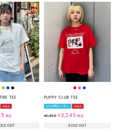
IRE TEE
PUPPY CLUB TEE
SALE
1000円クーポン
SALE
45
3,245
¥
6,490
税込
¥
税込
OLD OUT
SOLD OUT