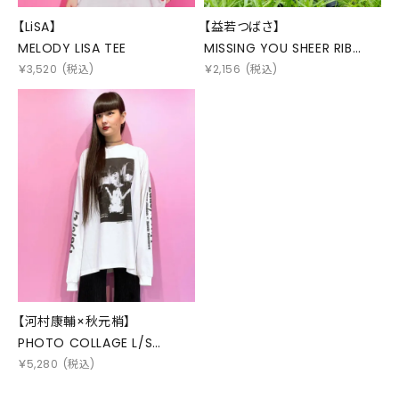
【LiSA】
【益若つばさ】
MELODY LISA TEE
MISSING YOU SHEER RIB
HIGH SOCKS
￥
3,520
(税込)
￥
2,156
(税込)
【河村康輔×秋元梢】
PHOTO COLLAGE L/S
TEE(MONO)
￥
5,280
(税込)