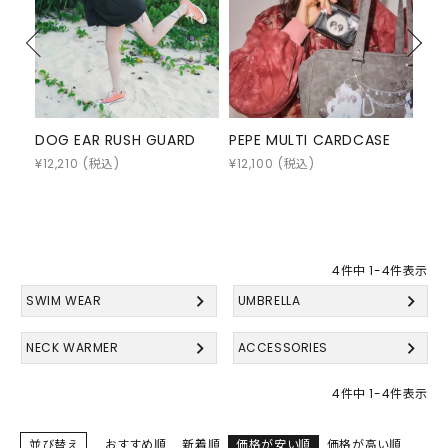
DOG EAR RUSH GUARD
PEPE MULTI CARDCASE
RIB
¥
12,210
(税込)
¥
12,100
(税込)
¥
6,
4
件中
1
-
4
件表示
SWIM WEAR
UMBRELLA
NECK WARMER
ACCESSORIES
4
件中
1
-
4
件表示
並び替え
おすすめ順
新着順
価格が安い順
価格が高い順