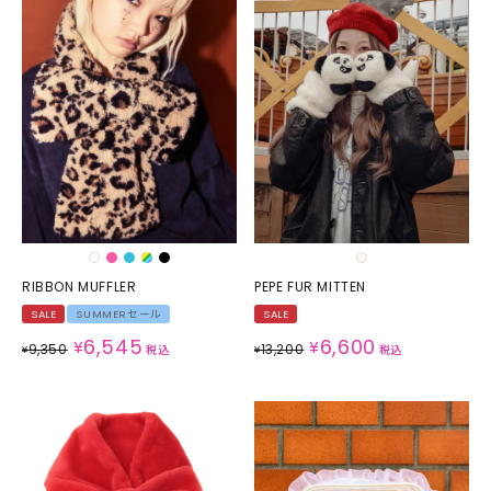
RIBBON MUFFLER
PEPE FUR MITTEN
SALE
SUMMERセール
SALE
6,545
6,600
¥
¥
9,350
13,200
¥
税込
¥
税込