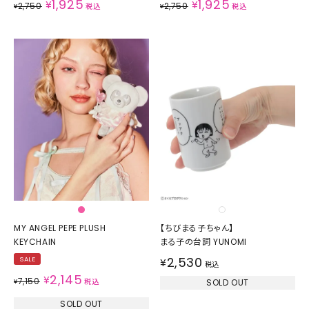
1,925
1,925
¥
¥
2,750
2,750
¥
税込
¥
税込
MY ANGEL PEPE PLUSH
【ちびまる子ちゃん】
KEYCHAIN
まる子の台詞 YUNOMI
2,530
SALE
¥
税込
2,145
¥
7,150
¥
税込
SOLD OUT
SOLD OUT