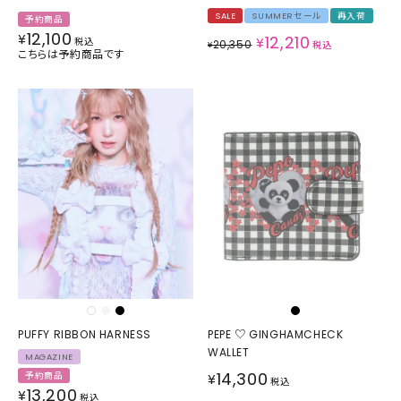
SALE
SUMMERセール
再入荷
予約商品
12,100
¥
12,210
¥
税込
20,350
¥
税込
こちらは予約商品です
PUFFY RIBBON HARNESS
PEPE ♡ GINGHAMCHECK
WALLET
MAGAZINE
14,300
予約商品
¥
税込
13,200
¥
税込