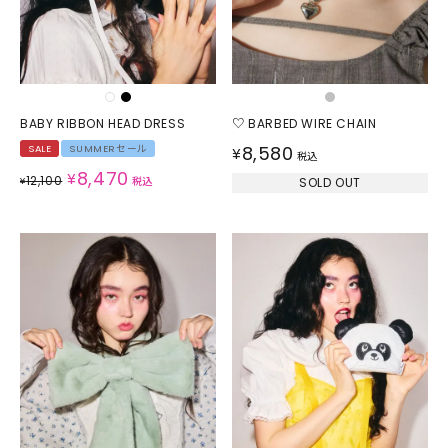
BABY RIBBON HEAD DRESS
♡ BARBED WIRE CHAIN
8,580
SALE
SUMMERセール
¥
税込
8,470
¥
12,100
¥
税込
SOLD OUT