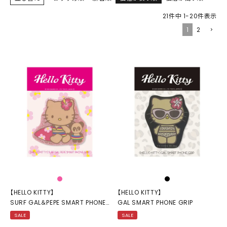
21
件中
1
-
20
件表示
1
2
【HELLO KITTY】
【HELLO KITTY】
SURF GAL＆PEPE SMART PHONE
GAL SMART PHONE GRIP
GRIP
SALE
SALE