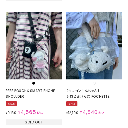
PEPE POUCH＆SMART PHONE
【クレヨンしんちゃん】
SHOULDER
シロとおさんぽ POCHETTE
SALE
SALE
4,565
4,840
¥
¥
9,130
12,100
¥
税込
¥
税込
SOLD OUT