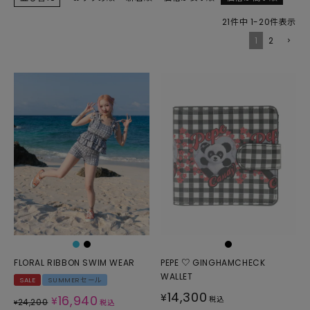
21
件中
1
-
20
件表示
1
2
FLORAL RIBBON SWIM WEAR
PEPE ♡ GINGHAMCHECK
WALLET
SALE
SUMMERセール
14,300
¥
16,940
¥
税込
24,200
¥
税込