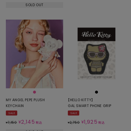
SOLD OUT
MY ANGEL PEPE PLUSH
【HELLO KITTY】
KEYCHAIN
GAL SMART PHONE GRIP
SALE
SALE
2,145
1,925
¥
¥
7,150
2,750
¥
税込
¥
税込