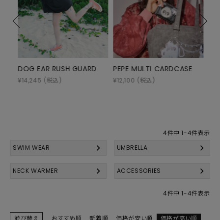
DOG EAR RUSH GUARD
PEPE MULTI CARDCASE
RIB
¥
14,245
(税込)
¥
12,100
(税込)
¥
6,
4
件中
1
-
4
件表示
SWIM WEAR
UMBRELLA
NECK WARMER
ACCESSORIES
4
件中
1
-
4
件表示
並び替え
おすすめ順
新着順
価格が安い順
価格が高い順