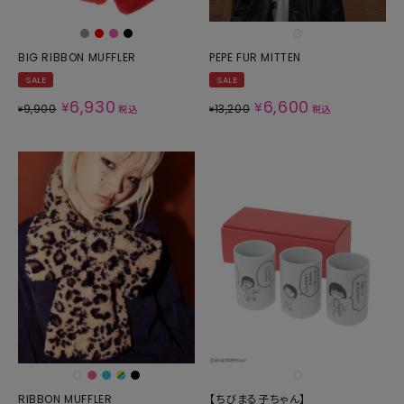
BIG RIBBON MUFFLER
PEPE FUR MITTEN
SALE
SALE
6,930
6,600
¥
¥
9,900
13,200
¥
税込
¥
税込
RIBBON MUFFLER
【ちびまる子ちゃん】