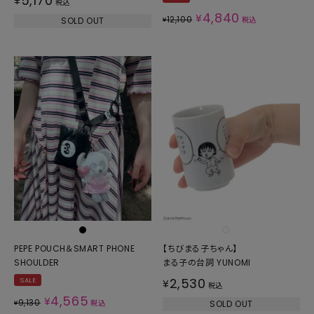
5,170
¥
税込
4,840
¥
12,100
SOLD OUT
¥
税込
PEPE POUCH＆SMART PHONE
【ちびまる子ちゃん】
SHOULDER
まる子の台詞 YUNOMI
2,530
SALE
¥
税込
4,565
¥
9,130
¥
税込
SOLD OUT