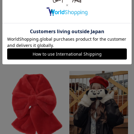
♡ BARBED WIRE CHAIN
【ちびまる子ちゃん】
ハーワーユー MESH POUCH
8,580
¥
税込
7,700
¥
税込
SOLD OUT