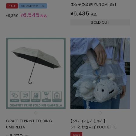
まる子の台詞 YUNOMI SET
SALE
SUMMERセール
6,435
¥
6,545
¥
税込
9,350
¥
税込
SOLD OUT
GRAFFITI PRINT FOLDING
【クレヨンしんちゃん】
UMBRELLA
シロとおさんぽ POCHETTE
SALE