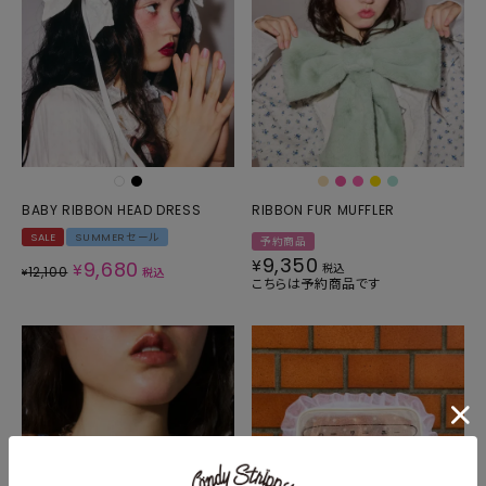
BABY RIBBON HEAD DRESS
RIBBON FUR MUFFLER
SALE
SUMMERセール
予約商品
9,350
¥
9,680
¥
税込
12,100
¥
税込
こちらは予約商品です