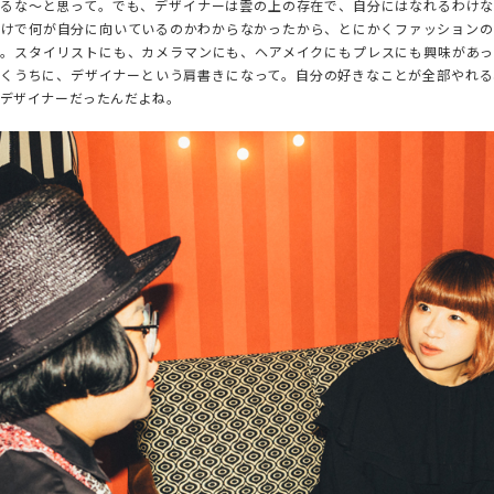
SKIRT
いるな〜と思って。でも、デザイナーは雲の上の存在で、自分にはなれるわけな
だけで何が自分に向いているのかわからなかったから、とにかくファッションの
ALL
て。スタイリストにも、カメラマンにも、ヘアメイクにもプレスにも興味があっ
いくうちに、デザイナーという肩書きになって。自分の好きなことが全部やれる
デザイナーだったんだよね。
ANTS
E