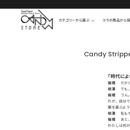
LINE友だち追加 + ID連携で1,000円OFFクーポンプレゼント
カテゴリーから選ぶ
コラボ商品から
TOPS
SHIRTS/BL
ROMPUS
Candy Str
ALL
ALL
COOKIE 
T-SHIRT
SHIRT
ちびまる子
「時代によ
CUTSEW
BLOUSES
チャーミー
板橋
だから
SWEAT
相澤
でも、
板橋
うん。
ウサハナ
KNIT
れが、自分
CARDIGAN
服を選ぶよう
クレヨンし
相澤
私もや
OTHER
板橋
あと、
HELLO KIT
わたしは何