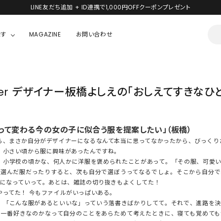
探す
MAGAZINE
お問い合わせ
OUSE
JACKET/OUTER
ガラスの仮面
ipper デザイナー板橋よしえの「おしえてすきなひ
ALL
BOY
ニャニィニュニェニョン
JACKET
ちゃん
はぴだんぶい
って変わる今の女の子に似合う服を提案したい」（板橋）
OUTER
キティ
Hohokam DINER
、まさか自分がデザイナーになるなんて本当に思ってなかったから、びっくり
小さい頃から服に興味があったんですね。
小学校の頃かな、何人かに洋服を褒められたことがあって。「その服、可愛い
シナモロール
で選んだ服だったりすると、次も自分で選ぼうってなるでしょ。そこから自分で
になっていって。あとは、雑誌の切り抜きもよくしてた！
んちゃん
MIKIOSAKABE・THREE TREASURES
ってた！ 今もファイルがいっぱいある。
「こんな服があるといいな」っていう落書きばかりしてて。それで、進路を決
TY
ダンダダン
が一番好きなのかなって自分のことをあらためて考えたときに、寝ても覚めても