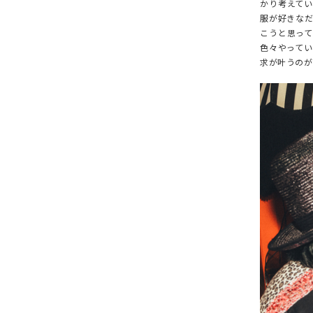
ONE PIECE
PANTS
かり考えて
服が好きな
ALL
ALL
こうと思っ
色々やって
ONE PIECE
PANTS
求が叶うのが
JUMPER SKIRT
DENIM
SHORT P
SALOPETT
PEPE
SALE
ALL
ALL