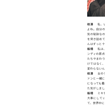
相澤
私、い
よね。自分
気の秘訣な
を突き詰め
んはずっと十
板橋
私は、
ンディの原
たちやまわ
けではなく
変わらないん
相澤
女の子
ァンと一緒に
になっても着
た気がしまし
板橋
ミキテ
大事にして
て、世界中に