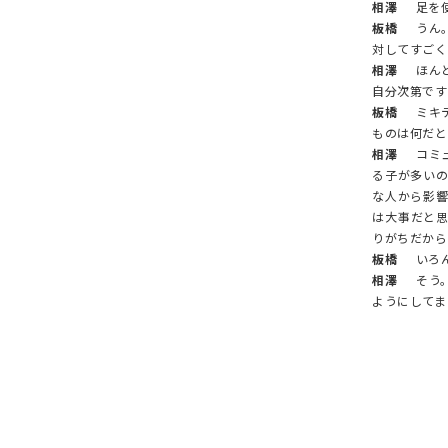
相澤
足を使
板橋
うん。
対してすごく
相澤
ほんと
自分次第です
板橋
ミキテ
ものは何だと
相澤
コミュ
る子が多い
な人から影
は大事だと
りがちだから
板橋
いろん
相澤
そう。
ようにしてま