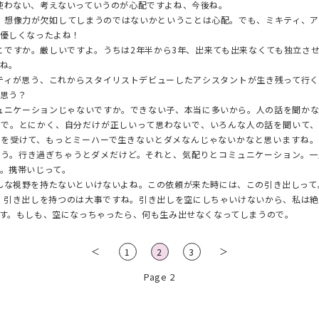
わない、考えないっていうのが心配ですよね、今後ね。
想像力が欠如してしまうのではないかということは心配。でも、ミキティ、ア
優しくなったよね！
ですか。厳しいですよ。うちは2年半から3年、出来ても出来なくても独立さ
ね。
ィが思う、これからスタイリストデビューしたアシスタントが生き残って行く
思う？
ニケーションじゃないですか。できない子、本当に多いから。人の話を聞かな
ので。とにかく、自分だけが正しいって思わないで、いろんな人の話を聞いて、
響を受けて、もっとミーハーで生きないとダメなんじゃないかなと思いますね。
思う。行き過ぎちゃうとダメだけど。それと、気配りとコミュニケーション。一
。携帯いじって。
な視野を持たないといけないよね。この依頼が来た時には、この引き出しって
引き出しを持つのは大事ですね。引き出しを空にしちゃいけないから、私は絶
す。もしも、空になっちゃったら、何も生み出せなくなってしまうので。
＜
＞
1
2
3
Page 2