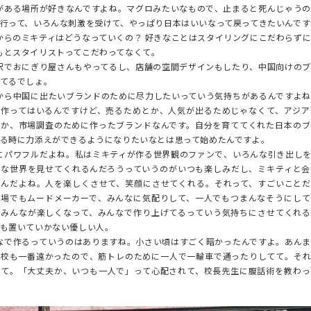
ある場所が好きなんですよね。マグロみたいなもので、止まると死んじゃうの
行って、いろんな刺激を受けて、やっぱり日本はいいなって戻ってきたいんです
らのミキティはどうなっていくの？ 好きなことはスタイリングにこだわらず
とスタイリストってこだわってなくて。
でおにぎり屋さんもやってるし、店舗の空間デザインもしたり、中国向けのブ
てるでしょ。
ら中国に出たいブランドのために尽力したいっていう気持ちがあるんですよね
を作ってはいるんですけど、売るためとか、人気が出るためじゃなくて、アジア
のか、市場調査のために作ったブランドなんです。自分を育ててくれた日本のブ
る時に力添えができるようになりたいなとは思って始めたんですよ。
パワフルだよね。私はミキティが作る世界観のファンで、いろんな引き出しを
んな世界を見せてくれるんだろうっていうのがいつも楽しみだし、ミキティと会
るんだよね。人を楽しくさせて、笑顔にさせてくれる。それって、すごいことだ
現場でもムードメーカーで、みんなに気配りして、一人でもつまんなそうにして
。みんなが楽しくなって、みんなで作り上げてるっていう気持ちにさせてくれる
も置いていかない優しい人。
で作るっていうのはありますね。小さい頃はすごく暗かったんですよ。あんま
学校も一番遠かったので、筋トレのために一人で一輪車で通ったりしてて。それ
れて。「大丈夫か、いつも一人で」って心配されて、校長先生に腹話術を教わっ