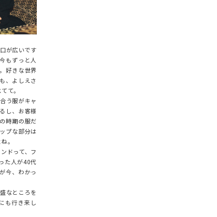
口が広いです
今もずっと人
。好きな世界
も、よしえさ
じてて。
合う服がキャ
るし、お客様
の時期の服だ
ップな部分は
よね。
ンドって、フ
った人が40代
由が今、わかっ
盛なところを
にも行き来し