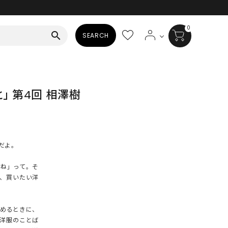
0
search
SEARCH
BAG
と」 第4回 相澤樹
ALL
HAT
ALL
だよ。
SOCKS
ね」って。そ
ALL
、買いたい洋
SHOES
めるときに、
ALL
洋服のことば