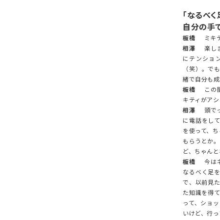
「なるべく
自分の手で
板橋
ミキテ
相澤
楽しま
にテンショ
（笑）。で
緒で自分も成
板橋
この間
キティがアシ
相澤
頭でっ
に電話をし
を使って、ち
もらうとか。
ど、ちゃんと
板橋
今はネ
なるべく足
で、以前見
た知識を得
って、ショ
いけど、行っ