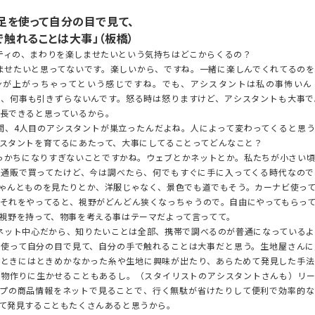
足を使って自分の目で見て、
触れることは大事」（板橋）
ィの、まわりを楽しませたいという気持ちはどこからくるの？
せたいと思ってないです。楽しいから、ですね。一緒に楽しんでくれてるのを
ンが上がっちゃってという感じですね。でも、アシスタントは私の事怖いん
も、何事も引きずらないんです。怒る時は怒りますけど、アシスタントも大事で
長できると思っているから。
、4人目のアシスタントが巣立ったんだよね。人によって変わってくると思う
スタントを育てるにあたって、大事にしてることってどんなこと？
かちになりすぎないことですかね。ウェブとかネットとか。私たちが小さい頃
て通販で買ってたけど、今は調べたら、何でもすぐに手に入ってくる時代なので
ゃんとものを見たりとか、洋服じゃなく、景色でも道でもそう。カーナビ使っ
それをやってると、視野がどんどん狭くなっちゃうので。自由にやってもらっ
視野を持って、物事を考える事はテーマだよって言ってて。
ット中心だから、知りたいことは全部、携帯で調べるのが普通になっているよ
を使って自分の目で見て、自分の手で触れることは大事だと思う。生地屋さんに
たときにはときめかなかった糸や生地に興味が出たり、あらためて発見した手法
て物作りに生かせることもあるし。（スタイリストのアシスタントさんも）リー
ップの商品情報をネットで見ることで、行く無駄が省けたりして便利で効率的な
て発見することもたくさんあると思うから。