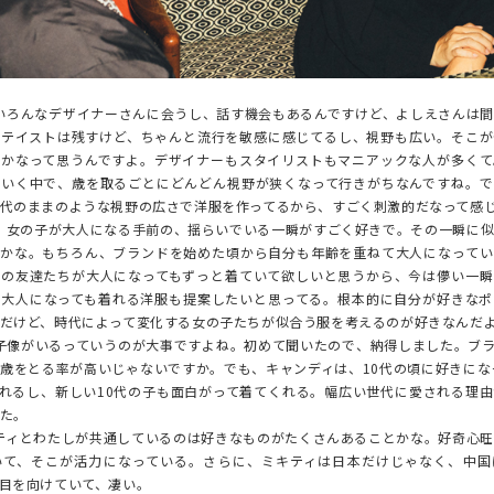
ろんなデザイナーさんに会うし、話す機会もあるんですけど、よしえさんは間
のテイストは残すけど、ちゃんと流行を敏感に感じてるし、視野も広い。そこが
のかなって思うんですよ。デザイナーもスタイリストもマニアックな人が多くて
ていく中で、歳を取るごとにどんどん視野が狭くなって行きがちなんですね。で
代のままのような視野の広さで洋服を作ってるから、すごく刺激的だなって感
女の子が大人になる手前の、揺らいでいる一瞬がすごく好きで。その一瞬に似
点かな。もちろん、ブランドを始めた頃から自分も年齢を重ねて大人になってい
りの友達たちが大人になってもずっと着ていて欲しいと思うから、今は儚い一瞬
、大人になっても着れる洋服も提案したいと思ってる。根本的に自分が好きなポ
だけど、時代によって変化する女の子たちが似合う服を考えるのが好きなんだ
像がいるっていうのが大事ですよね。初めて聞いたので、納得しました。ブラ
歳をとる率が高いじゃないですか。でも、キャンディは、10代の頃に好きにな
れるし、新しい10代の子も面白がって着てくれる。幅広い世代に愛される理
た。
ィとわたしが共通しているのは好きなものがたくさんあることかな。好奇心旺
いて、そこが活力になっている。さらに、ミキティは日本だけじゃなく、中国
目を向けていて、凄い。