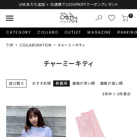
LINE友だち追加 + ID連携で1,000円OFFクーポンプレゼント
menu
0
CATEGORY
COLLABO
OUTLET
MAGAZINE
RANKIN
TOP
COLLABORATION
チャーミーキティ
チャーミーキティ
並び替え
おすすめ順
新着順
価格が安い順
価格が高い順
3
件中
1
-
3
件表示