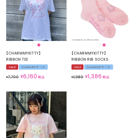
【CHARMMYKITTY】
【CHARMMYKITTY】
RIBBON TEE
RIBBON RIB SOCKS
SALE
SUMMERセール
SALE
SUMMERセール
6,160
1,386
¥
¥
7,700
1,980
¥
税込
¥
税込