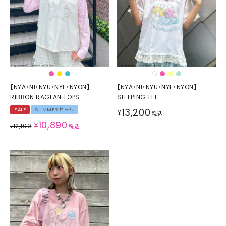
【NYA・NI・NYU・NYE・NYON】
【NYA・NI・NYU・NYE・NYON】
RIBBON RAGLAN TOPS
SLEEPING TEE
13,200
SALE
SUMMERセール
¥
税込
10,890
¥
12,100
¥
税込