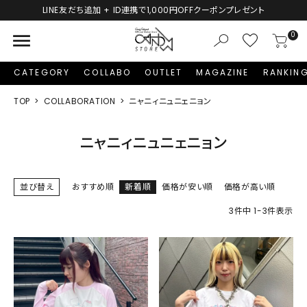
LINE友だち追加 + ID連携で1,000円OFFクーポンプレゼント
menu
0
CATEGORY
COLLABO
OUTLET
MAGAZINE
RANKIN
TOP
COLLABORATION
ニャニィニュニェニョン
ニャニィニュニェニョン
並び替え
おすすめ順
新着順
価格が安い順
価格が高い順
3
件中
1
-
3
件表示