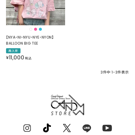
【NYA・NI・NYU・NYE・NYON】
BALLOON BIG TEE
再入荷
11,000
¥
税込
3
件中
1
-
3
件表示