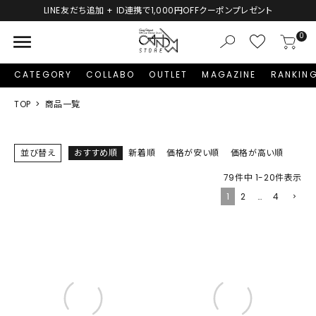
LINE友だち追加 + ID連携で1,000円OFFクーポンプレゼント
menu
0
CATEGORY
COLLABO
OUTLET
MAGAZINE
RANKIN
TOP
商品一覧
並び替え
おすすめ順
新着順
価格が安い順
価格が高い順
79
件中
1
-
20
件表示
1
2
…
4