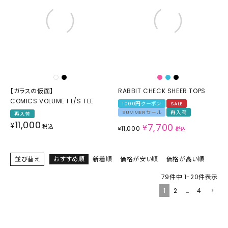
【ガラスの仮面】
RABBIT CHECK SHEER TOPS
COMICS VOLUME 1 L/S TEE
1000円クーポン
SALE
SUMMERセール
再入荷
再入荷
11,000
¥
7,700
税込
¥
11,000
¥
税込
並び替え
おすすめ順
新着順
価格が安い順
価格が高い順
79
件中
1
-
20
件表示
1
2
…
4