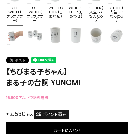
OFF
OFF
WHIETO
WHIETO
OTHER(
OTHER(
WHITE(
WHITE(
THER(し
THER(し
人生って
人生って
プップクプ
プップクプ
あわせ)
あわせ)
なんだろ
なんだろ
ー)
ー)
う)
う)
【ちびまる子ちゃん】
まる子の台詞 YUNOMI
16,500円以上で送料無料！
¥
2,530
25
ポイント還元
税込
カートに入れる