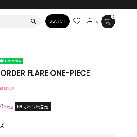
0
search
SEARCH
BAG
ALL
HAT
BORDER FLARE ONE-PIECE
ALL
で送料無料！
SOCKS
75
ALL
58
ポイント還元
税込
SHOES
ズ
ALL