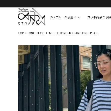
カテゴリーから選ぶ
コラボ商品から
TOP
ONE PIECE
MULTI BORDER FLARE ONE-PIECE
TOPS
SHIRTS/BL
ROMPUS
ALL
ALL
COOKIE 
T-SHIRT
SHIRT
ちびまる子
CUTSEW
BLOUSES
チャーミー
SWEAT
ウサハナ
KNIT
CARDIGAN
クレヨンし
OTHER
HELLO KIT