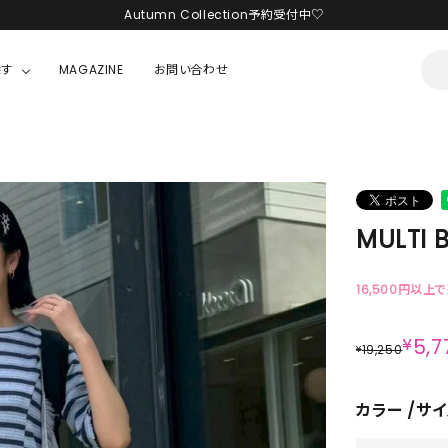
Autumn Collection予約受付中♡
LINE友だち追加 + ID連携で1,000円OFFクーポンプレゼント
探す
MAGAZINE
お問い合わせ
新規会員登録で1,000円分のポイントプレゼント！
OUSE
JACKET/OUTER
ガラスの仮面
ALL
BOY
ニャニィニュニェニョン
JACKET
MULTI 
ちゃん
はぴだんぶい
OUTER
キティ
Hohokam DINER
16,500円以上
シナモロール
¥
5,7
19,250
¥
んちゃん
MIKIOSAKABE・THREE TREASURES
カラー
サイ
TY
ダンダダン