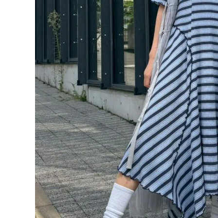
ONE PIECE
PANTS
ALL
ALL
ONE PIECE
PANTS
JUMPER SKIRT
DENIM
SHORT P
SALOPETT
PEPE
SALE
ALL
ALL