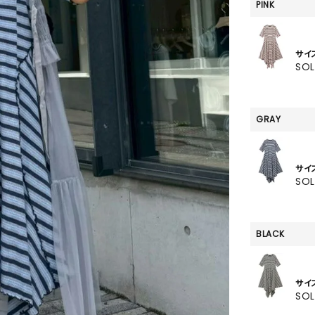
SKIRT
PINK
ALL
サイ
SO
ANTS
GRAY
E
サイ
SO
BLACK
サイ
SO