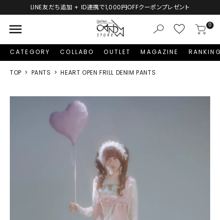
LINE友だち追加 + ID連携で1,000円OFFクーポンプレゼント
menu
0
CATEGORY
COLLABO
OUTLET
MAGAZINE
RANKIN
TOP
PANTS
HEART OPEN FRILL DENIM PANTS