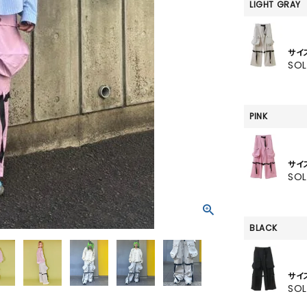
SKIRT
LIGHT GRAY
ALL
サイ
SO
ANTS
PINK
E
サイ
SO
BLACK
サイ
SO