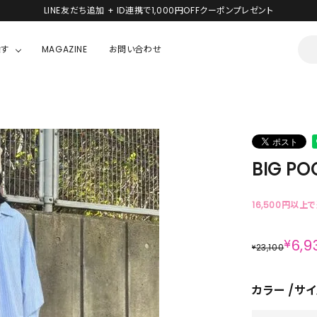
LINE友だち追加 + ID連携で1,000円OFFクーポンプレゼント
探す
MAGAZINE
お問い合わせ
OUSE
JACKET/OUTER
ガラスの仮面
ALL
BOY
ニャニィニュニェニョン
JACKET
BIG PO
ちゃん
はぴだんぶい
OUTER
キティ
Hohokam DINER
16,500円以上
シナモロール
¥
6,9
23,100
¥
んちゃん
MIKIOSAKABE・THREE TREASURES
カラー
サイ
TY
ダンダダン