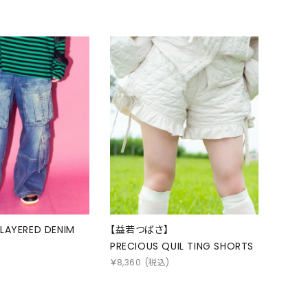
LAYERED DENIM
【益若つばさ】
PRECIOUS QUIL TING SHORTS
)
￥
8,360
(税込)