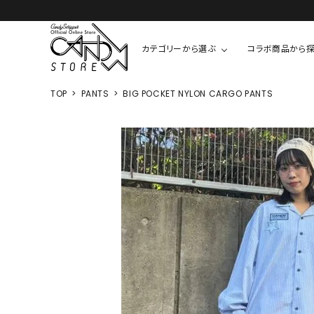
カテゴリーから選ぶ
コラボ商品から
TOP
PANTS
BIG POCKET NYLON CARGO PANTS
TOPS
SHIRTS/BL
ROMPUS
ALL
ALL
COOKIE 
T-SHIRT
SHIRT
ちびまる子
CUTSEW
BLOUSES
チャーミー
SWEAT
ウサハナ
KNIT
CARDIGAN
クレヨンし
OTHER
HELLO KIT