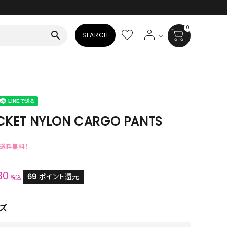
0
search
SEARCH
BAG
ALL
HAT
CKET NYLON CARGO PANTS
ALL
で送料無料！
SOCKS
30
ALL
69
ポイント還元
税込
SHOES
ズ
ALL