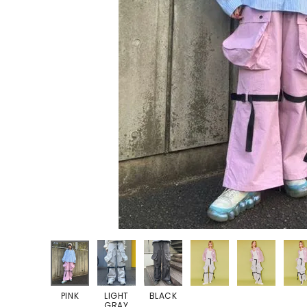
ONE PIECE
PANTS
ALL
ALL
ONE PIECE
PANTS
JUMPER SKIRT
DENIM
SHORT P
SALOPETT
PEPE
SALE
ALL
ALL
PINK
LIGHT
BLACK
GRAY