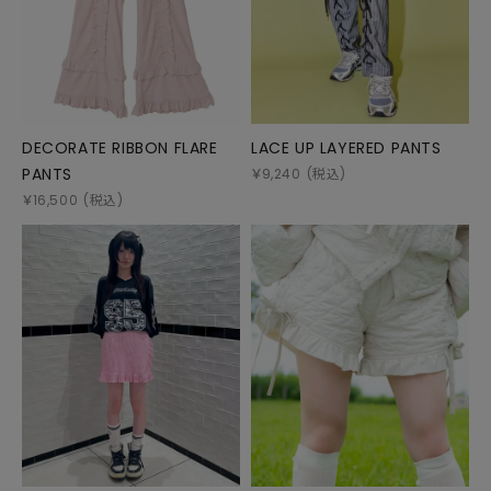
DECORATE RIBBON FLARE
LACE UP LAYERED PANTS
PANTS
￥
9,240
(税込)
￥
16,500
(税込)