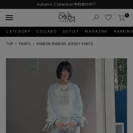
Autumn Collection予約受付中♡
LINE友だち追加 + ID連携で1,000円OFFクーポンプレゼント
menu
0
新規会員登録で1,000円分のポイントプレゼント！
CATEGORY
COLLABO
OUTLET
MAGAZINE
RANKIN
TOP
PANTS
RIBBON RIBBON JERSEY PANTS