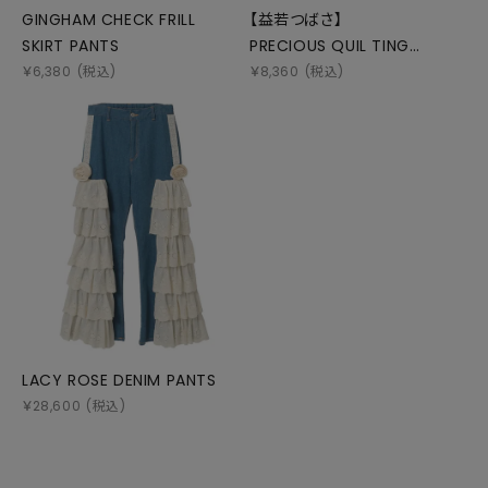
GINGHAM CHECK FRILL
【益若つばさ】
SKIRT PANTS
PRECIOUS QUIL TING
SHORTS
￥
6,380
(税込)
￥
8,360
(税込)
LACY ROSE DENIM PANTS
￥
28,600
(税込)