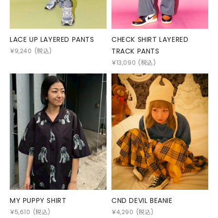
LACE UP LAYERED PANTS
CHECK SHIRT LAYERED
TRACK PANTS
￥
9,240
(税込)
￥
13,090
(税込)
MY PUPPY SHIRT
CND DEVIL BEANIE
￥
5,610
(税込)
￥
4,290
(税込)