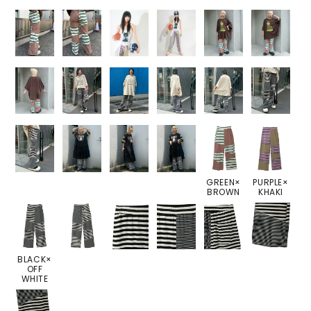
GREEN×
PURPLE×
BROWN
KHAKI
BLACK×
OFF
WHITE