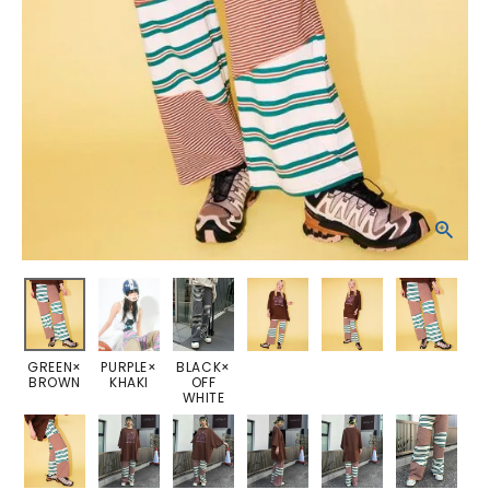
GREEN×
PURPLE×
BLACK×
BROWN
KHAKI
OFF
WHITE