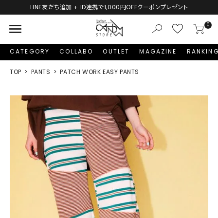
LINE友だち追加 + ID連携で1,000円OFFクーポンプレゼント
menu
0
CATEGORY
COLLABO
OUTLET
MAGAZINE
RANKIN
TOP
PANTS
PATCH WORK EASY PANTS