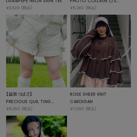
LISA＆PEPE NEON SIGN TEE
PHOTO COLLAGE L/S
TEE(MONO)
￥
3,520
(税込)
￥
5,280
(税込)
【益若つばさ】
ROSE SHEER KNIT
PRECIOUS QUIL TING
CARDIGAN
SHORTS
￥
8,360
(税込)
￥
7,590
(税込)