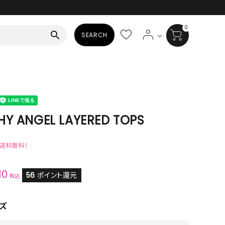
0
search
SEARCH
BAG
ALL
HAT
Y ANGEL LAYERED TOPS
ALL
で送料無料！
SOCKS
10
ALL
56
ポイント還元
税込
SHOES
ズ
ALL