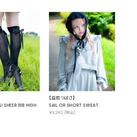
【益若つばさ】
U SHEER RIB HIGH
SAIL OR SHORT SWEAT
￥
9,240
(税込)