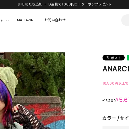
LINE友だち追加 + ID連携で1,000円OFFクーポンプレゼント
探す
MAGAZINE
お問い合わせ
OUSE
JACKET/OUTER
ガラスの仮面
ALL
BOY
ニャニィニュニェニョン
JACKET
ANARCH
ちゃん
はぴだんぶい
OUTER
キティ
Hohokam DINER
16,500円以上
シナモロール
¥
5,6
18,700
¥
んちゃん
MIKIOSAKABE・THREE TREASURES
カラー
サイ
TY
ダンダダン