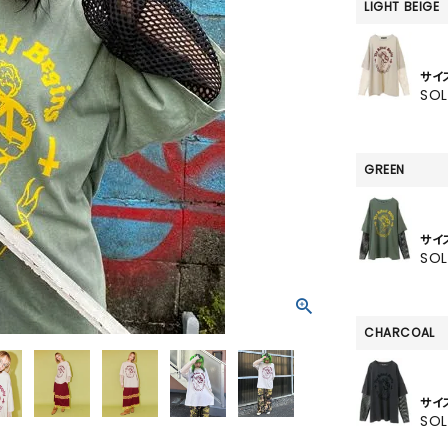
SKIRT
LIGHT BEIGE
ALL
サイ
SO
ANTS
GREEN
E
サイ
SO
CHARCOAL
サイ
SO