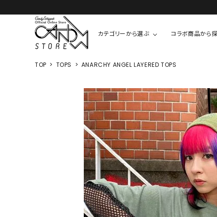
カテゴリーから選ぶ
コラボ商品から
TOP
TOPS
ANARCHY ANGEL LAYERED TOPS
TOPS
SHIRTS/BL
ROMPUS
ALL
ALL
COOKIE 
T-SHIRT
SHIRT
ちびまる子
CUTSEW
BLOUSES
チャーミー
SWEAT
ウサハナ
KNIT
CARDIGAN
クレヨンし
OTHER
HELLO KIT