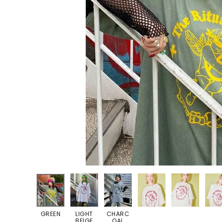
ONE PIECE
PANTS
ALL
ALL
ONE PIECE
PANTS
JUMPER SKIRT
DENIM
SHORT P
SALOPETT
PEPE
SALE
ALL
ALL
GREEN
LIGHT
CHARC
BEIGE
OAL