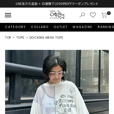
LINE友だち追加 + ID連携で1,000円OFFクーポンプレゼント
menu
0
CATEGORY
COLLABO
OUTLET
MAGAZINE
RANKIN
TOP
TOPS
DOCKING MESH TOPS