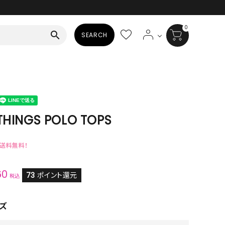
0
search
SEARCH
BAG
ALL
HAT
THINGS POLO TOPS
ALL
で送料無料！
SOCKS
60
ALL
73
ポイント還元
税込
SHOES
ズ
ALL