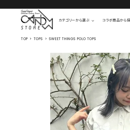
カテゴリーから選ぶ
コラボ商品から
TOP
TOPS
SWEET THINGS POLO TOPS
TOPS
SHIRTS/BL
ROMPUS
ALL
ALL
COOKIE 
T-SHIRT
SHIRT
ちびまる子
CUTSEW
BLOUSES
チャーミー
SWEAT
ウサハナ
KNIT
CARDIGAN
クレヨンし
OTHER
HELLO KIT