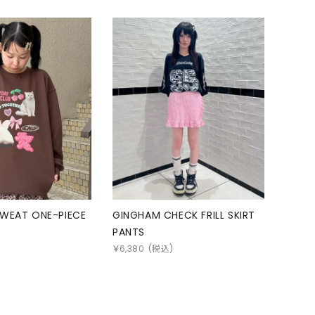
SWEAT ONE-PIECE
GINGHAM CHECK FRILL SKIRT
PANTS
)
￥
6,380
(税込)