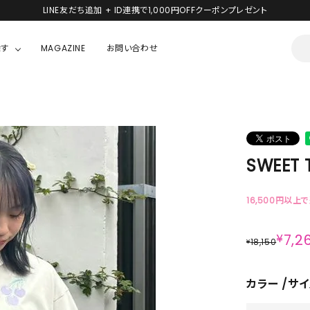
LINE友だち追加 + ID連携で1,000円OFFクーポンプレゼント
探す
MAGAZINE
お問い合わせ
OUSE
JACKET/OUTER
ガラスの仮面
ALL
BOY
ニャニィニュニェニョン
JACKET
SWEET 
ちゃん
はぴだんぶい
OUTER
キティ
Hohokam DINER
16,500円以上
シナモロール
¥
7,2
18,150
¥
んちゃん
MIKIOSAKABE・THREE TREASURES
カラー
サイ
TY
ダンダダン