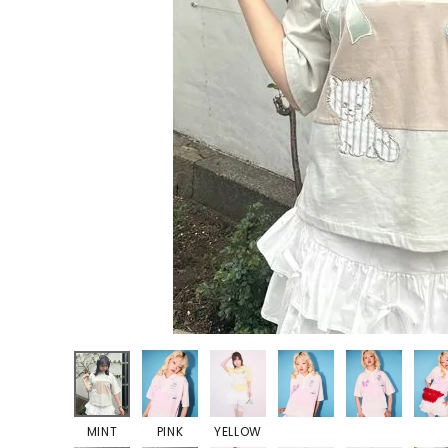
ONE PIECE
PANTS
ALL
ALL
ONE PIECE
PANTS
JUMPER SKIRT
DENIM
SHORT P
SALOPETT
PEPE
SALE
ALL
ALL
MINT
PINK
YELLOW