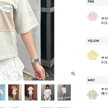
SKIRT
PINK
ALL
サイ
SO
ANTS
YELLOW
E
サイ
SO
MINT
サイ
残