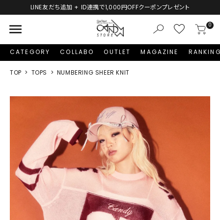
LINE友だち追加 + ID連携で1,000円OFFクーポンプレゼント
menu
0
CATEGORY
COLLABO
OUTLET
MAGAZINE
RANKIN
TOP
TOPS
NUMBERING SHEER KNIT