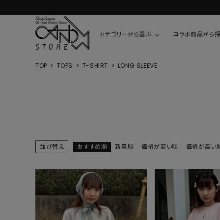
カテゴリーから選ぶ
コラボ商品から
TOP
TOPS
T-SHIRT
LONG SLEEVE
TOPS
SHIRTS/BL
ROMPUS
ALL
ALL
COOKIE 
T-SHIRT
SHIRT
ちびまる子
CUTSEW
BLOUSES
チャーミー
SWEAT
並び替え
おすすめ順
新着順
価格が安い順
価格が高い
ウサハナ
KNIT
CARDIGAN
クレヨンし
OTHER
HELLO KIT