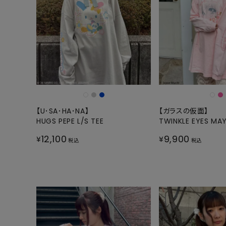
ONE PIECE
PANTS
ALL
ALL
ONE PIECE
PANTS
JUMPER SKIRT
DENIM
SHORT P
SALOPETT
【U･SA･HA･NA】
【ガラスの仮面】
PEPE
SALE
HUGS PEPE L/S TEE
TWINKLE EYES MAY
12,100
9,900
ALL
ALL
¥
¥
税込
税込