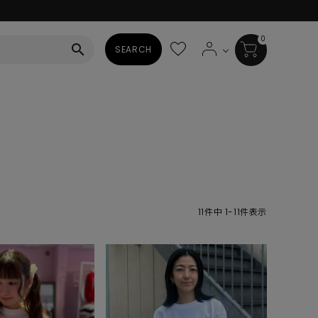
0
search
SEARCH
BAG
ALL
HAT
ALL
SOCKS
11
件中
1
-
11
件表示
ALL
SHOES
ALL