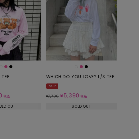
 TEE
WHICH DO YOU LOVE? L/S TEE
SALE
0
5,390
¥
7,700
税込
¥
税込
OLD OUT
SOLD OUT