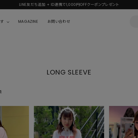
新規会員登録で1,000円分のポイントプレゼント！
探す
MAGAZINE
お問い合わせ
OUSE
JACKET/OUTER
ガラスの仮面
ALL
BOY
ニャニィニュニェニョン
JACKET
LONG SLEEVE
ちゃん
はぴだんぶい
OUTER
キティ
Hohokam DINER
順
シナモロール
んちゃん
MIKIOSAKABE・THREE TREASURES
TY
ダンダダン