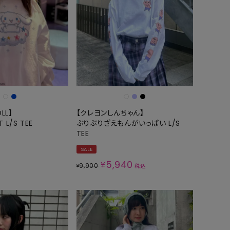
GOODS
ALL
UMBRELLA
NECK WARMER
ACCESSORIES
SWIM WEAR
LL】
【クレヨンしんちゃん】
T L/S TEE
ぶりぶりざえもんがいっぱい L/S
TEE
SALE
5,940
¥
9,900
¥
税込