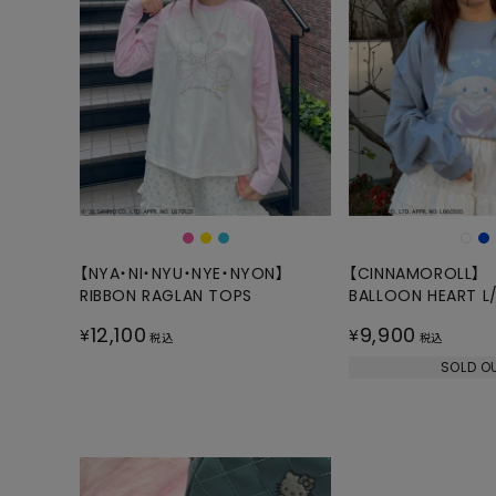
【NYA・NI・NYU・NYE・NYON】
【CINNAMOROLL】
RIBBON RAGLAN TOPS
BALLOON HEART L/
12,100
9,900
¥
¥
税込
税込
SOLD O