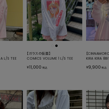
SKIRT
ALL
ANTS
E
【ガラスの仮面】
【CINNAMORO
A L/S TEE
COMICS VOLUME 1 L/S TEE
KIRA KIRA 8BI
11,000
9,900
¥
¥
税込
税込