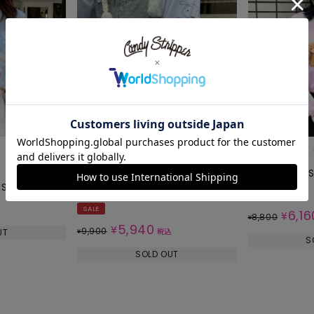
【クレヨンしんちゃん】
PLAYTIME L/S
S TEE
シロがいっぱいL/S TEE
SALE
SALE
6,16
¥
8,800
¥
5,940
¥
9,900
UT
¥
税込
S
SOLD OUT