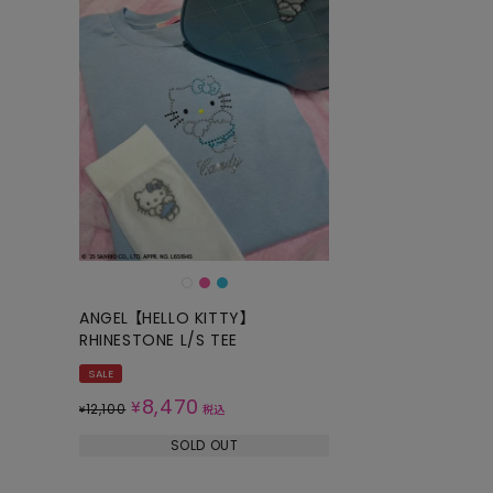
ANGEL 【HELLO KITTY】
RHINESTONE L/S TEE
SALE
8,470
¥
12,100
¥
税込
SOLD OUT