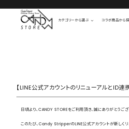
カテゴリーから選ぶ
コラボ商品から
TOPS
SHIRTS/BL
ROMPUS
ALL
ALL
COOKIE 
T-SHIRT
SHIRT
ちびまる子
CUTSEW
BLOUSES
チャーミー
SWEAT
【LINE公式アカウントのリニューアルとID連
ウサハナ
KNIT
CARDIGAN
クレヨンし
日頃より、CANDY STOREをご利用頂き、誠にありがとうござ
OTHER
HELLO KIT
このたび、Candy StripperのLINE公式アカウントが新し