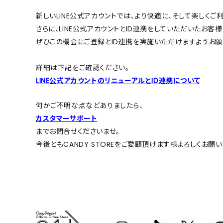
ONE PIECE
PANTS
新しいLINE公式アカウントでは、より快適に、そして楽しく
ALL
ALL
さらに、LINE公式アカウントとID連携をしていただいたお客様に
ONE PIECE
PANTS
ぜひこの機会にご登録とID連携を実施いただけますようお願
JUMPER SKIRT
DENIM
詳細は下記をご確認ください。
SHORT P
LINE公式アカウントのリニューアルとID連携について
SALOPETT
何かご不明な点などありましたら、
PEPE
SALE
カスタマーサポート
までお問合せくださいませ。
ALL
ALL
今後ともCANDY STOREをご愛顧頂けます様よろしくお願い