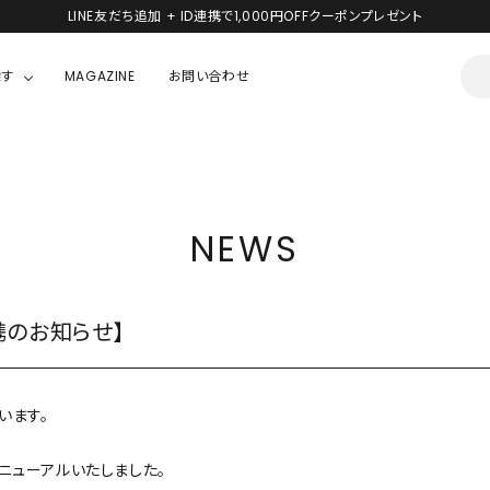
LINE友だち追加 + ID連携で1,000円OFFクーポンプレゼント
探す
MAGAZINE
お問い合わせ
OUSE
JACKET/OUTER
ガラスの仮面
ALL
BOY
ニャニィニュニェニョン
NEWS
JACKET
ちゃん
はぴだんぶい
OUTER
キティ
Hohokam DINER
携のお知らせ】
シナモロール
んちゃん
MIKIOSAKABE・THREE TREASURES
います。
TY
ダンダダン
くリニューアルいたしました。