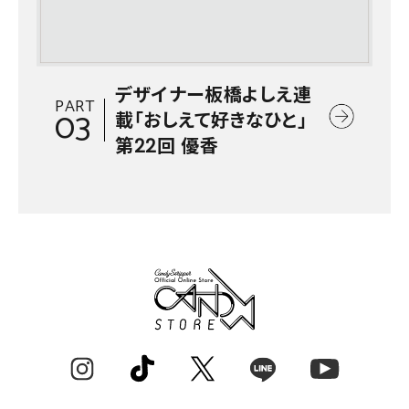
デザイナー板橋よしえ連
PART
03
載「おしえて好きなひと」
第22回 優香