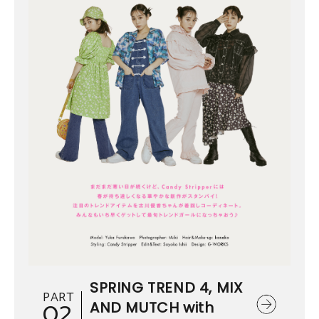
SPRING TREND 4, MIX
PART
02
AND MUTCH with