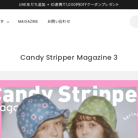
LINE友だち追加 + ID連携で1,000円OFFクーポンプレゼント
探す
MAGAZINE
お問い合わせ
OUSE
JACKET/OUTER
ガラスの仮面
Candy Stripper Magazine 3
ALL
BOY
ニャニィニュニェニョン
JACKET
ちゃん
はぴだんぶい
OUTER
キティ
Hohokam DINER
シナモロール
んちゃん
MIKIOSAKABE・THREE TREASURES
TY
ダンダダン