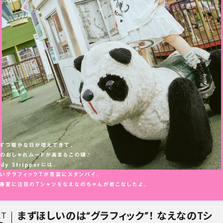
RT
まずほしいのは“グラフィック”！ なえなのTシ