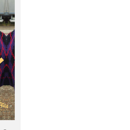
GOODS
ALL
UMBRELLA
NECK WARMER
ACCESSORIES
SWIM WEAR