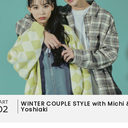
ART
WINTER COUPLE STYLE with Michi 
02
Yoshiaki