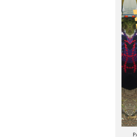
ONE PIECE
PANTS
ALL
ALL
ONE PIECE
PANTS
JUMPER SKIRT
DENIM
SHORT P
SALOPETT
PEPE
SALE
ALL
ALL
P