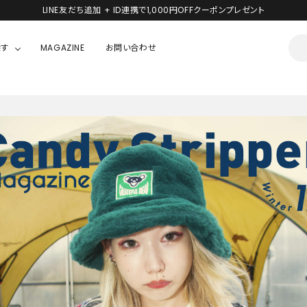
LINE友だち追加 + ID連携で1,000円OFFクーポンプレゼント
探す
MAGAZINE
お問い合わせ
OUSE
JACKET/OUTER
ガラスの仮面
ALL
BOY
ニャニィニュニェニョン
JACKET
ちゃん
はぴだんぶい
OUTER
キティ
Hohokam DINER
シナモロール
んちゃん
MIKIOSAKABE・THREE TREASURES
TY
ダンダダン