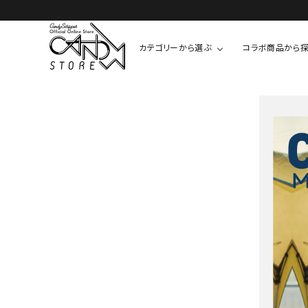
カテゴリーから選ぶ
コラボ商品から
TOPS
SHIRTS/BL
ROMPUS
ALL
ALL
COOKIE 
T-SHIRT
SHIRT
ちびまる子
CUTSEW
BLOUSES
チャーミー
SWEAT
ウサハナ
KNIT
CARDIGAN
クレヨンし
OTHER
HELLO KIT