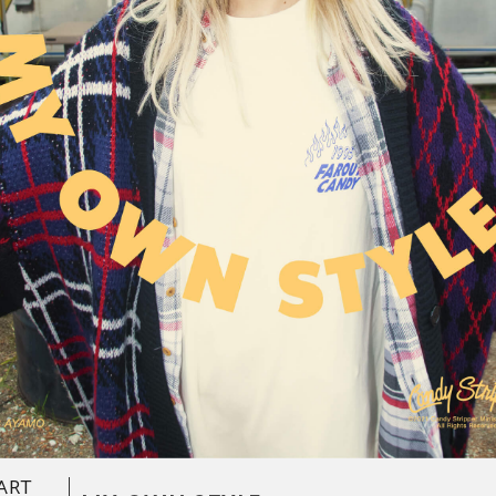
SKIRT
ALL
ANTS
E
ART