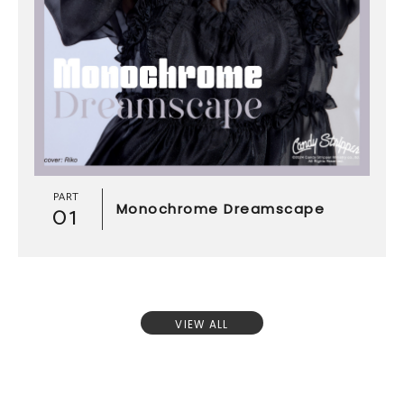
PART
01
Monochrome Dreamscape
VIEW ALL