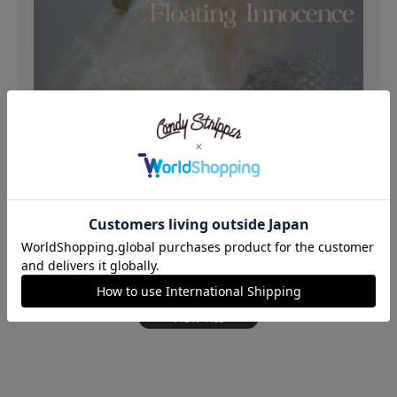
PART
Floating Innocence
01
VIEW ALL