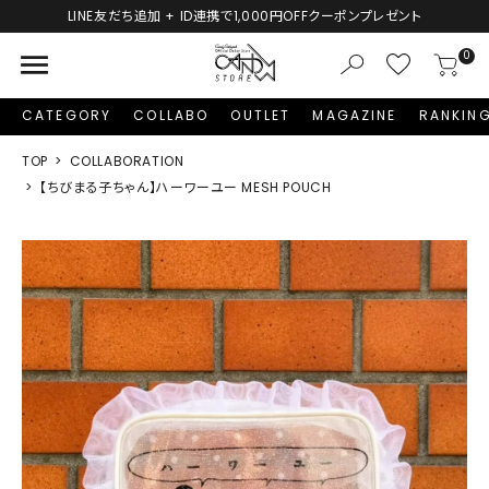
LINE友だち追加 + ID連携で1,000円OFFクーポンプレゼント
menu
0
CATEGORY
COLLABO
OUTLET
MAGAZINE
RANKIN
TOP
COLLABORATION
【ちびまる子ちゃん】ハーワーユー MESH POUCH