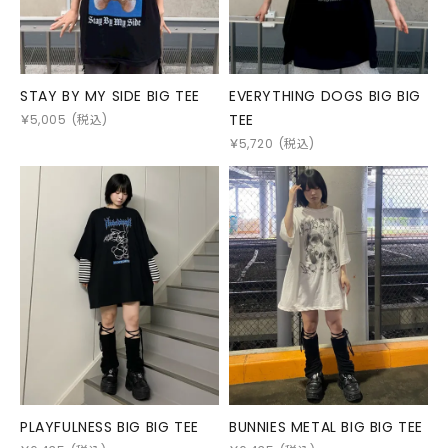
STAY BY MY SIDE BIG TEE
EVERYTHING DOGS BIG BIG
TEE
￥
5,005
(税込)
￥
5,720
(税込)
PLAYFULNESS BIG BIG TEE
BUNNIES METAL BIG BIG TEE