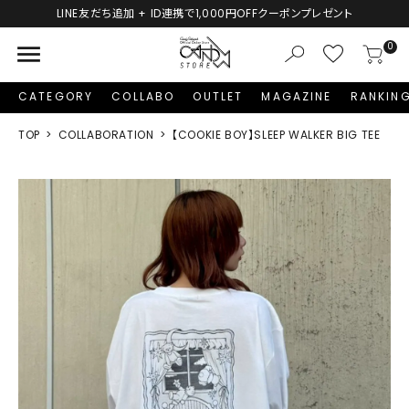
LINE友だち追加 + ID連携で1,000円OFFクーポンプレゼント
menu
0
CATEGORY
COLLABO
OUTLET
MAGAZINE
RANKIN
TOP
COLLABORATION
【COOKIE BOY】SLEEP WALKER BIG TEE