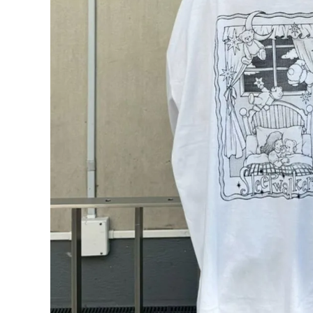
ONE PIECE
PANTS
ALL
ALL
ONE PIECE
PANTS
JUMPER SKIRT
DENIM
SHORT P
SALOPETT
PEPE
SALE
ALL
ALL