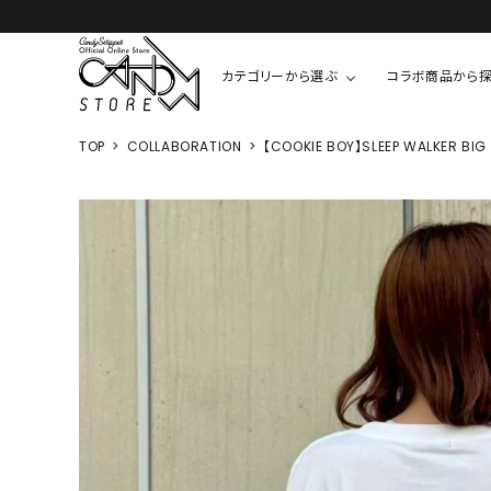
カテゴリーから選ぶ
コラボ商品から
TOP
COLLABORATION
【COOKIE BOY】SLEEP WALKER BIG 
TOPS
SHIRTS/BL
ROMPUS
ALL
ALL
COOKIE 
T-SHIRT
SHIRT
ちびまる子
CUTSEW
BLOUSES
チャーミー
SWEAT
ウサハナ
KNIT
CARDIGAN
クレヨンし
OTHER
HELLO KIT