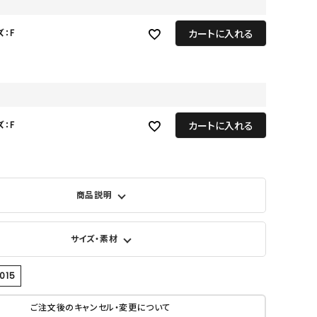
GOODS
ALL
カートに入れる
ズ：F
UMBRELLA
NECK WARMER
ACCESSORIES
カートに入れる
ズ：F
SWIM WEAR
商品説明
サイズ・素材
015
ご注文後のキャンセル・変更について