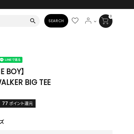
0
search
SEARCH
BAG
ALL
HAT
E BOY】
ALKER BIG TEE
ALL
SOCKS
ALL
77
ポイント還元
SHOES
ズ
ALL