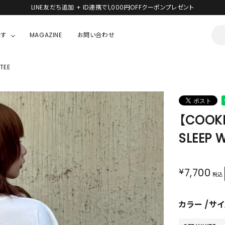
LINE友だち追加 + ID連携で1,000円OFFクーポンプレゼント
探す
MAGAZINE
お問い合わせ
TEE
OUSE
JACKET/OUTER
ガラスの仮面
ALL
BOY
ニャニィニュニェニョン
JACKET
【COOKI
ちゃん
はぴだんぶい
OUTER
SLEEP W
キティ
Hohokam DINER
シナモロール
¥
7,700
税込
んちゃん
MIKIOSAKABE・THREE TREASURES
カラー
サイ
TY
ダンダダン