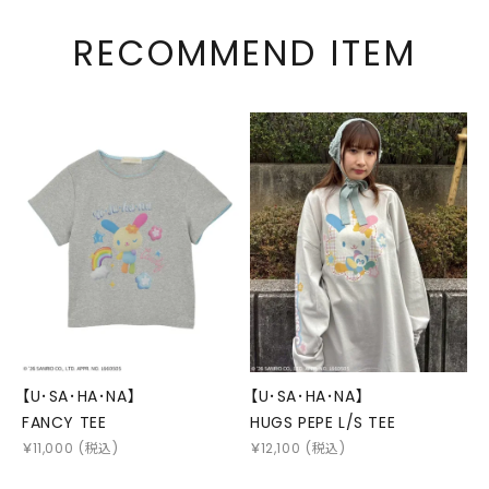
RECOMMEND ITEM
【U･SA･HA･NA】
【U･SA･HA･NA】
FANCY TEE
HUGS PEPE L/S TEE
￥
11,000
(税込)
￥
12,100
(税込)