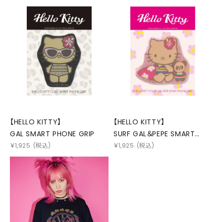
【HELLO KITTY】
【HELLO KITTY】
GAL SMART PHONE GRIP
SURF GAL＆PEPE SMART
PHONE GRIP
￥
1,925
(税込)
￥
1,925
(税込)