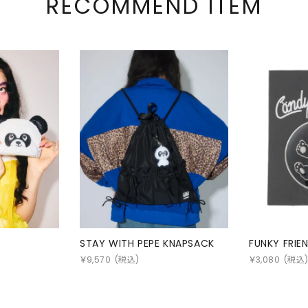
RECOMMEND ITEM
STAY WITH PEPE KNAPSACK
FUNKY FRIE
￥
9,570
(税込)
￥
3,080
(税込