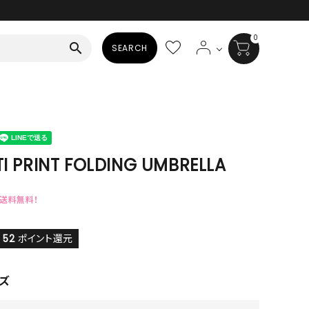
0
search
SEARCH
BAG
ALL
HAT
TI PRINT FOLDING UMBRELLA
ALL
で送料無料！
SOCKS
ALL
52
ポイント還元
SHOES
ズ
ALL