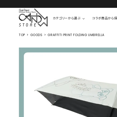
カテゴリーから選ぶ
コラボ商品から
TOP
GOODS
GRAFFITI PRINT FOLDING UMBRELLA
TOPS
SHIRTS/BL
ROMPUS
ALL
ALL
COOKIE 
T-SHIRT
SHIRT
ちびまる子
CUTSEW
BLOUSES
チャーミー
SWEAT
ウサハナ
KNIT
CARDIGAN
クレヨンし
OTHER
HELLO KIT