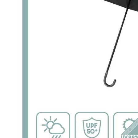
ONE PIECE
PANTS
ALL
ALL
ONE PIECE
PANTS
JUMPER SKIRT
DENIM
SHORT P
SALOPETT
PEPE
SALE
ALL
ALL