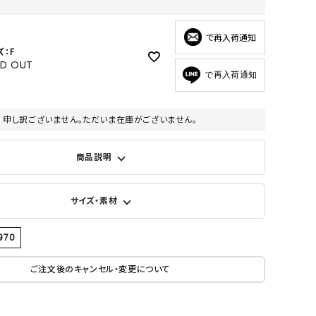
GOODS
ALL
で再入荷通知
ズ：F
UMBRELLA
LD OUT
で再入荷通知
NECK WARMER
ACCESSORIES
申し訳ございません。ただいま在庫がございません。
SWIM WEAR
商品説明
サイズ・素材
970
ご注文後のキャンセル・変更について