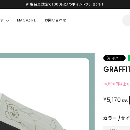
新規会員登録で1,000円分のポイントプレゼント！
探す
MAGAZINE
お問い合わせ
OUSE
JACKET/OUTER
ガラスの仮面
ALL
BOY
ニャニィニュニェニョン
JACKET
GRAFFI
ちゃん
はぴだんぶい
OUTER
キティ
Hohokam DINER
16,500円以上
シナモロール
¥
5,170
税込
んちゃん
MIKIOSAKABE・THREE TREASURES
カラー
サイ
TY
ダンダダン