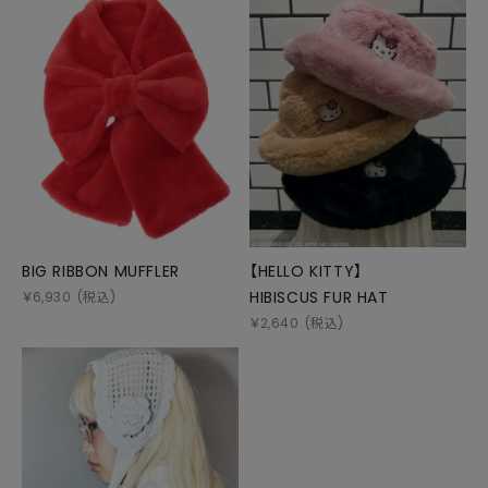
BIG RIBBON MUFFLER
【HELLO KITTY】
HIBISCUS FUR HAT
￥
6,930
(税込)
￥
2,640
(税込)