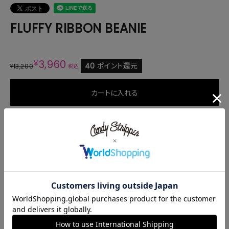
FLUFFY RIBBON BEANIE
¥
3,960
40
ポイント還元
13,200
¥
税込
カートに入れる
商品説明
サイズ
高さ
頭周り
F
24
46
商品番号
1246933
ご注文後のキャンセル・変更について