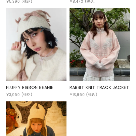
￥
5,390
(税込)
￥
8,470
(税込)
FLUFFY RIBBON BEANIE
RABBIT KNIT TRACK JACKET
￥
3,960
(税込)
￥
13,860
(税込)