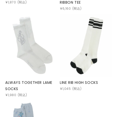
RIBBON TEE
￥
1,870
(税込)
￥
6,160
(税込)
ALWAYS TOGETHER LAME
LINE RIB HIGH SOCKS
SOCKS
￥
1,045
(税込)
￥
1,980
(税込)