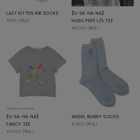
LAZY KITTEN RIB SOCKS
【U･SA･HA･NA】
HUGS PEPE L/S TEE
￥
935
(税込)
￥
12,100
(税込)
【U･SA･HA･NA】
ANGEL BUNNY SOCKS
FANCY TEE
￥
1,870
(税込)
￥
11,000
(税込)