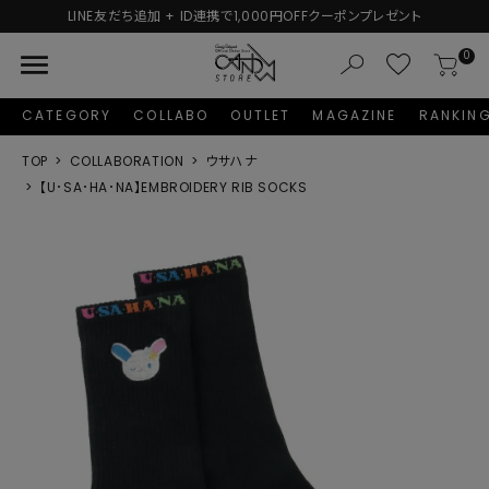
LINE友だち追加 + ID連携で1,000円OFFクーポンプレゼント
menu
0
CATEGORY
COLLABO
OUTLET
MAGAZINE
RANKIN
TOP
COLLABORATION
ウサハナ
【U･SA･HA･NA】EMBROIDERY RIB SOCKS