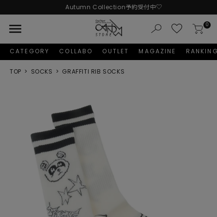
Autumn Collection予約受付中♡
menu
0
CATEGORY
COLLABO
OUTLET
MAGAZINE
RANKIN
TOP
SOCKS
GRAFFITI RIB SOCKS