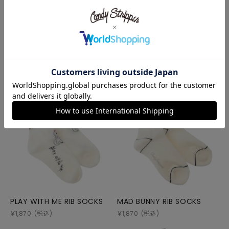
RECOMMEND ITEM
PLAY WITH ME RIB SOCKS
MAD BUNNY RIB SOCKS
￥
1,870
(税込)
￥
1,870
(税込)