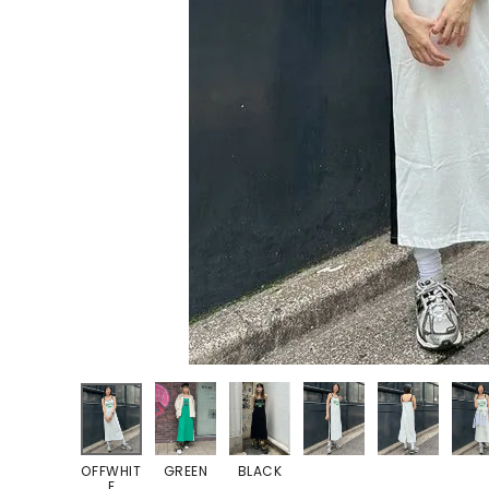
ONE PIECE
PANTS
ALL
ALL
ONE PIECE
PANTS
JUMPER SKIRT
DENIM
SHORT P
SALOPETT
PEPE
SALE
ALL
ALL
OFFWHIT
GREEN
BLACK
E