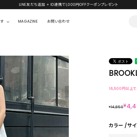
LINE友だち追加 + ID連携で1,000円OFFクーポンプレゼント
探す
MAGAZINE
お問い合わせ
OUSE
JACKET/OUTER
ガラスの仮面
ALL
BOY
ニャニィニュニェニョン
JACKET
BROOKL
ちゃん
はぴだんぶい
OUTER
キティ
Hohokam DINER
16,500円以上
シナモロール
¥
4,
14,850
¥
んちゃん
MIKIOSAKABE・THREE TREASURES
カラー
サイ
TY
ダンダダン