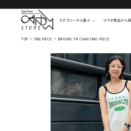
カテゴリーから選ぶ
コラボ商品から
TOP
ONE PIECE
BROOKL YN CAMI ONE-PIECE
TOPS
SHIRTS/BL
ROMPUS
ALL
ALL
COOKIE 
T-SHIRT
SHIRT
ちびまる子
CUTSEW
BLOUSES
チャーミー
SWEAT
ウサハナ
KNIT
CARDIGAN
クレヨンし
OTHER
HELLO KIT