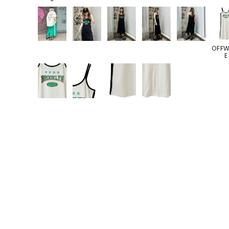
OFFW
E