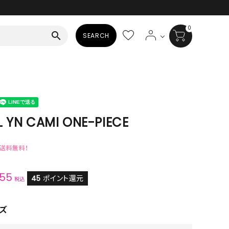
0
search
SEARCH
BAG
ALL
HAT
 YN CAMI ONE-PIECE
ALL
で送料無料！
SOCKS
455
ALL
45
ポイント還元
税込
SHOES
ズ
ALL