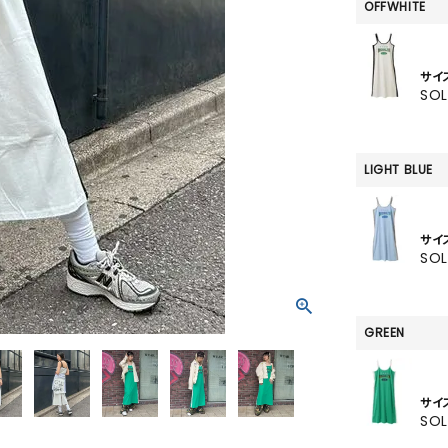
SKIRT
OFFWHITE
ALL
サイ
SO
ANTS
LIGHT BLUE
E
サイ
SO
GREEN
サイ
SO