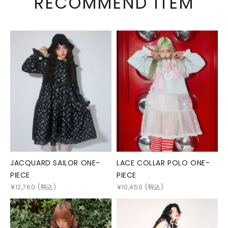
RECOMMEND ITEM
JACQUARD SAILOR ONE-
LACE COLLAR POLO ONE-
PIECE
PIECE
￥
12,760
(税込)
￥
10,450
(税込)