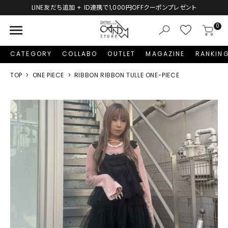
新規会員登録で1,000円分のポイントプレゼント！
menu
0
CATEGORY
COLLABO
OUTLET
MAGAZINE
RANKIN
TOP
ONE PIECE
RIBBON RIBBON TULLE ONE-PIECE