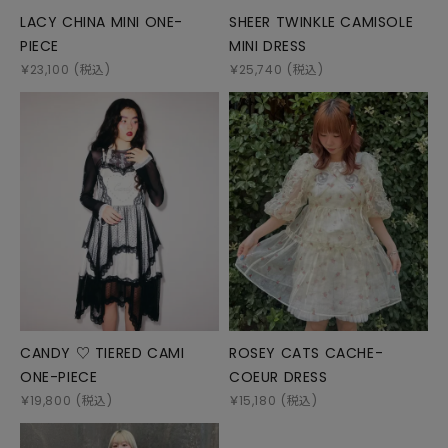
LACY CHINA MINI ONE-
SHEER TWINKLE CAMISOLE
PIECE
MINI DRESS
￥
23,100
(税込)
￥
25,740
(税込)
CANDY ♡ TIERED CAMI
ROSEY CATS CACHE-
ONE-PIECE
COEUR DRESS
￥
19,800
(税込)
￥
15,180
(税込)