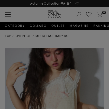
Autumn Collection予約受付中♡
LINE友だち追加 + ID連携で1,000円OFFクーポンプレゼント
menu
0
新規会員登録で1,000円分のポイントプレゼント！
CATEGORY
COLLABO
OUTLET
MAGAZINE
RANKIN
TOP
ONE PIECE
MESSY LACE BABY DOLL