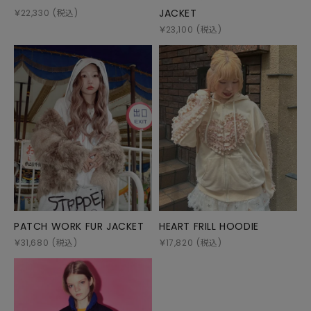
JACKET
￥
22,330
(税込)
￥
23,100
(税込)
PATCH WORK FUR JACKET
HEART FRILL HOODIE
￥
31,680
(税込)
￥
17,820
(税込)