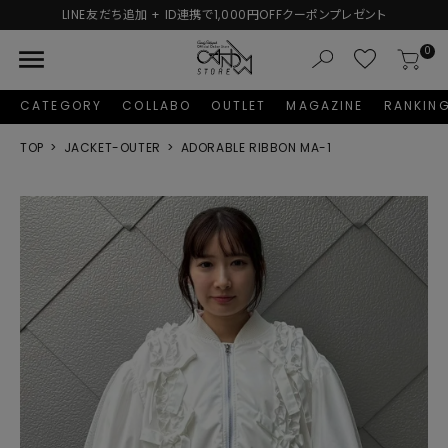
LINE友だち追加 + ID連携で1,000円OFFクーポンプレゼント
menu
0
CATEGORY
COLLABO
OUTLET
MAGAZINE
RANKIN
TOP
JACKET-OUTER
ADORABLE RIBBON MA-1