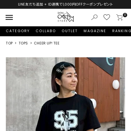
LINE友だち追加 + ID連携で1,000円OFFクーポンプレゼント
menu
0
CATEGORY
COLLABO
OUTLET
MAGAZINE
RANKIN
TOP
TOPS
CHEER UP! TEE