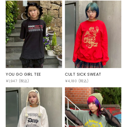
YOU GO GIRL TEE
CULT SICK SWEAT
￥
1,947
(税込)
￥
4,180
(税込)