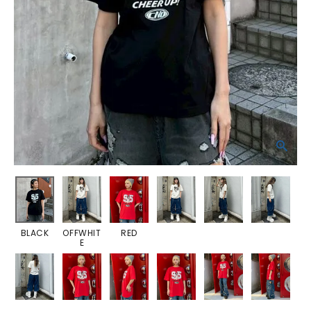
BLACK
OFFWHIT
RED
E