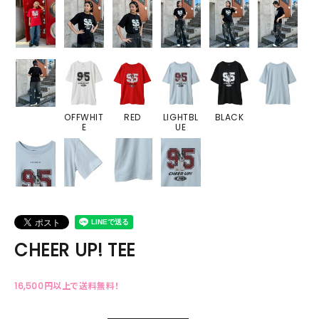
OFFWHIT
RED
LIGHTBL
BLACK
E
UE
CHEER UP! TEE
16,500円以上で送料無料！