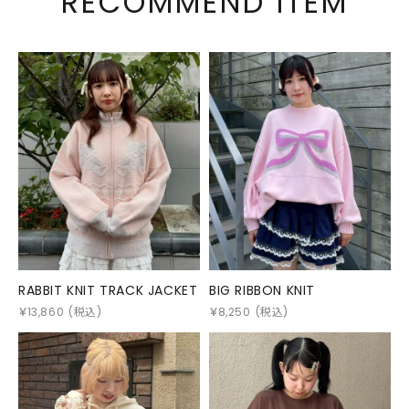
RECOMMEND ITEM
RABBIT KNIT TRACK JACKET
BIG RIBBON KNIT
￥
13,860
(税込)
￥
8,250
(税込)