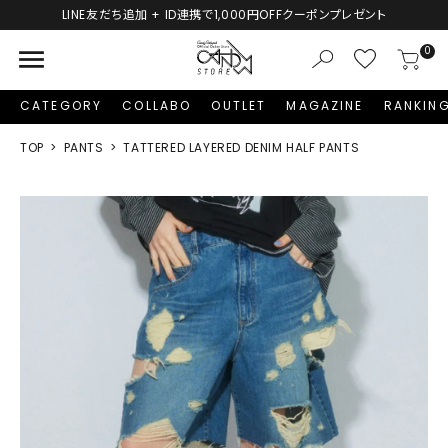
新規会員登録で1,000円分のポイントプレゼント！
menu
0
CATEGORY
COLLABO
OUTLET
MAGAZINE
RANKIN
TOP
PANTS
TATTERED LAYERED DENIM HALF PANTS