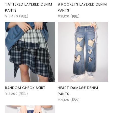
TATTERED LAYERED DENIM
9 POCKETS LAYERED DENIM
PANTS
PANTS
￥
18,480
(税込)
￥
21,120
(税込)
RANDOM CHECK SKIRT
HEART DAMAGE DENIM
PANTS
￥
13,200
(税込)
￥
21,120
(税込)