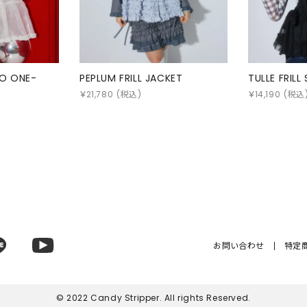
LO ONE-
PEPLUM FRILL JACKET
TULLE FRILL
￥
21,780
(税込)
￥
14,190
(税込
お問い合わせ
特定
© 2022 Candy Stripper. All rights Reserved.