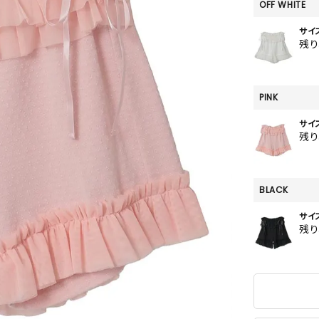
SKIRT
OFF WHITE
ALL
サイ
残
PINK
ANTS
サイ
E
残
BLACK
サイ
残