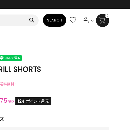
0
search
SEARCH
BAG
ALL
HAT
RILL SHORTS
ALL
で送料無料！
SOCKS
375
ALL
124
ポイント還元
税込
SHOES
ズ
ALL