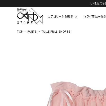
カテゴリーから選ぶ
コラボ商品から
TOP
PANTS
TULLE FRILL SHORTS
TOPS
SHIRTS/BL
ROMPUS
ALL
ALL
COOKIE 
T-SHIRT
SHIRT
ちびまる子
CUTSEW
BLOUSES
チャーミー
SWEAT
ウサハナ
KNIT
CARDIGAN
クレヨンし
OTHER
HELLO KIT