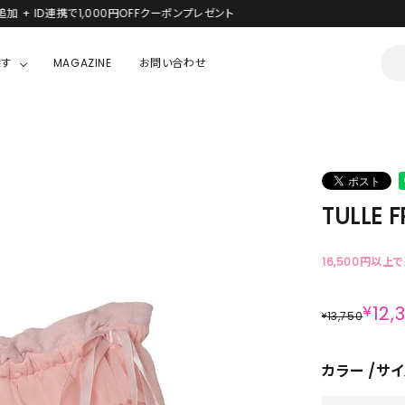
新規会員登録で1,000円分のポイントプレゼント！
探す
MAGAZINE
お問い合わせ
OUSE
JACKET/OUTER
ガラスの仮面
ALL
BOY
ニャニィニュニェニョン
JACKET
TULLE F
ちゃん
はぴだんぶい
OUTER
キティ
Hohokam DINER
16,500円以上
シナモロール
¥
12,
13,750
¥
んちゃん
MIKIOSAKABE・THREE TREASURES
カラー
サイ
TY
ダンダダン