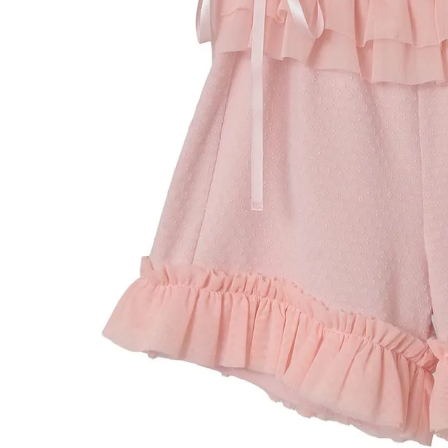
ONE PIECE
PANTS
ALL
ALL
ONE PIECE
PANTS
JUMPER SKIRT
DENIM
SHORT P
SALOPETT
PEPE
SALE
ALL
ALL