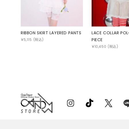
RIBBON SKIRT LAYERED PANTS
LACE COLLAR PO
PIECE
￥
5,115
(税込)
￥
10,450
(税込)