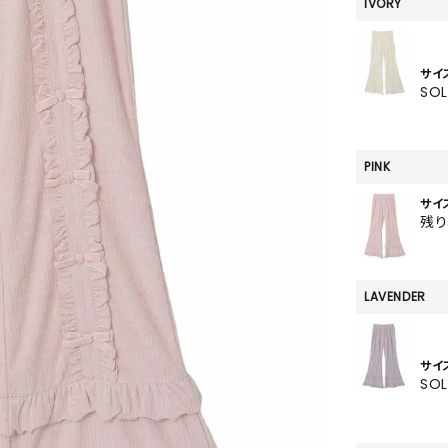
SKIRT
IVORY
ALL
サイ
SO
ANTS
PINK
E
サイ
残
LAVENDER
サイ
SO