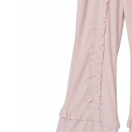
ONE PIECE
PANTS
ALL
ALL
ONE PIECE
PANTS
JUMPER SKIRT
DENIM
SHORT P
SALOPETT
PEPE
SALE
ALL
ALL