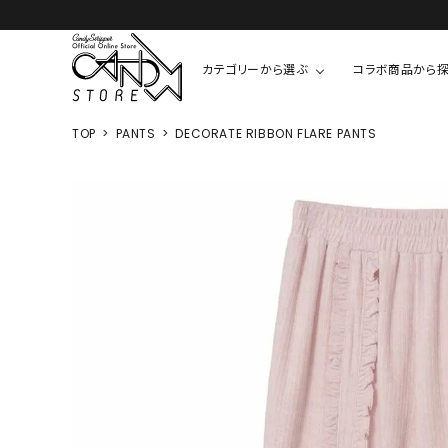
カテゴリーから選ぶ
コラボ商品から
TOP
PANTS
DECORATE RIBBON FLARE PANTS
TOPS
SHIRTS/BL
ROMPUS
ALL
ALL
COOKIE 
T-SHIRT
SHIRT
ちびまる子
CUTSEW
BLOUSES
チャーミー
SWEAT
ウサハナ
KNIT
CARDIGAN
クレヨンし
OTHER
HELLO KIT