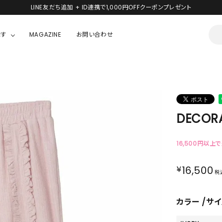
LINE友だち追加 + ID連携で1,000円OFFクーポンプレゼント
探す
MAGAZINE
お問い合わせ
OUSE
JACKET/OUTER
ガラスの仮面
ALL
BOY
ニャニィニュニェニョン
JACKET
DECORA
ちゃん
はぴだんぶい
OUTER
キティ
Hohokam DINER
16,500円以上
シナモロール
¥
16,500
税
んちゃん
MIKIOSAKABE・THREE TREASURES
カラー
サイ
TY
ダンダダン