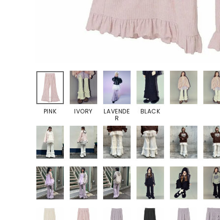
PINK
IVORY
LAVENDE
BLACK
R