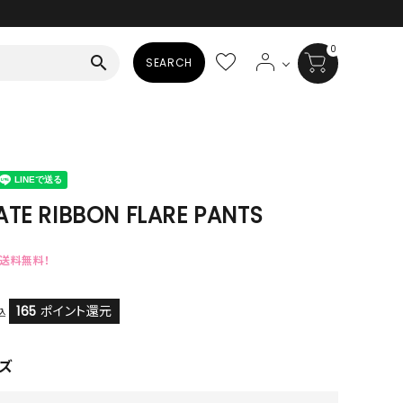
0
search
SEARCH
BAG
ALL
HAT
TE RIBBON FLARE PANTS
ALL
で送料無料！
SOCKS
ALL
165
ポイント還元
込
SHOES
ズ
ALL