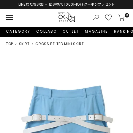
LINE友だち追加 + ID連携で1,000円OFFクーポンプレゼント
menu
0
CATEGORY
COLLABO
OUTLET
MAGAZINE
RANKIN
TOP
SKIRT
CROSS BELTED MINI SKIRT