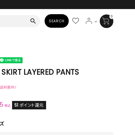
0
search
SEARCH
BAG
ALL
HAT
 SKIRT LAYERED PANTS
ALL
で送料無料！
SOCKS
15
ALL
51
ポイント還元
税込
SHOES
ズ
ALL