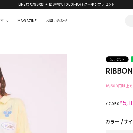
LINE友だち追加 + ID連携で1,000円OFFクーポンプレゼント
探す
MAGAZINE
お問い合わせ
OUSE
JACKET/OUTER
ガラスの仮面
ALL
BOY
ニャニィニュニェニョン
JACKET
RIBBON
ちゃん
はぴだんぶい
OUTER
キティ
Hohokam DINER
16,500円以上
シナモロール
¥
5,1
17,050
¥
んちゃん
MIKIOSAKABE・THREE TREASURES
カラー
サイ
TY
ダンダダン