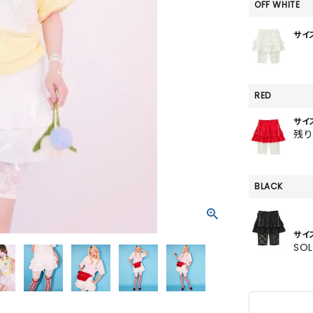
SKIRT
OFF WHITE
ALL
サイ
RED
ANTS
サイ
E
残
BLACK
サイ
SO