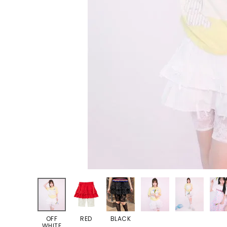
ONE PIECE
PANTS
ALL
ALL
ONE PIECE
PANTS
JUMPER SKIRT
DENIM
SHORT P
SALOPETT
PEPE
SALE
ALL
ALL
OFF
RED
BLACK
WHITE