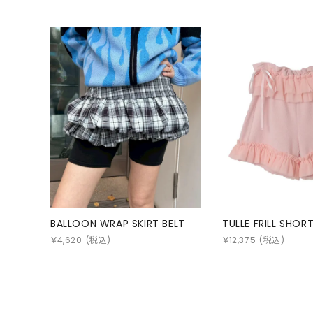
BALLOON WRAP SKIRT BELT
TULLE FRILL SHOR
￥
4,620
(税込)
￥
12,375
(税込)