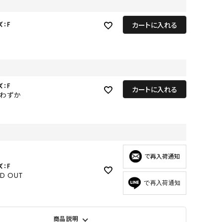
GOODS
ALL
カートに入れる
ズ：F
UMBRELLA
NECK WARMER
ACCESSORIES
ズ：F
カートに入れる
SWIM WEAR
りわずか
で再入荷通知
ズ：F
LD OUT
で再入荷通知
商品説明