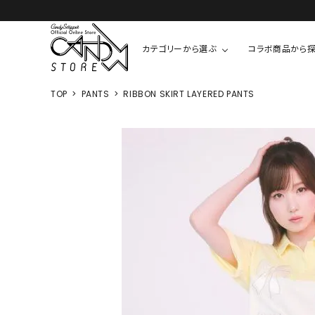
カテゴリーから選ぶ
コラボ商品から
TOP
PANTS
RIBBON SKIRT LAYERED PANTS
TOPS
SHIRTS/BL
ROMPUS
ALL
ALL
COOKIE 
T-SHIRT
SHIRT
ちびまる子
CUTSEW
BLOUSES
チャーミー
SWEAT
ウサハナ
KNIT
CARDIGAN
クレヨンし
OTHER
HELLO KIT