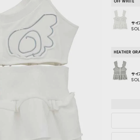
SKIRT
OFF WHITE
ALL
サイ
SO
ANTS
HEATHER GR
E
サイ
SO