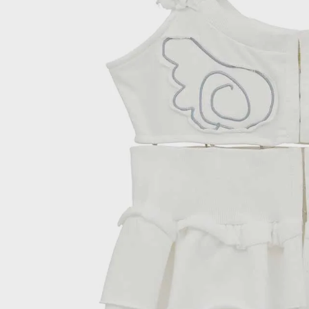
ONE PIECE
PANTS
ALL
ALL
ONE PIECE
PANTS
JUMPER SKIRT
DENIM
SHORT P
SALOPETT
PEPE
SALE
ALL
ALL