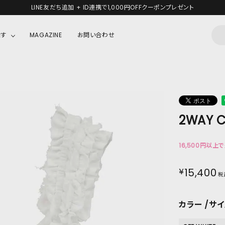
新規会員登録で1,000円分のポイントプレゼント！
探す
MAGAZINE
お問い合わせ
OUSE
JACKET/OUTER
ガラスの仮面
ALL
BOY
ニャニィニュニェニョン
JACKET
2WAY C
ちゃん
はぴだんぶい
OUTER
キティ
Hohokam DINER
16,500円以上
シナモロール
¥
15,400
税
んちゃん
MIKIOSAKABE・THREE TREASURES
カラー
サイ
TY
ダンダダン