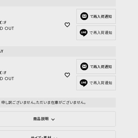
GOODS
ALL
で再入荷通知
ズ：F
UMBRELLA
LD OUT
で再入荷通知
NECK WARMER
ACCESSORIES
AY
SWIM WEAR
で再入荷通知
ズ：F
LD OUT
で再入荷通知
申し訳ございません。ただいま在庫がございません。
商品説明
サイズ・素材