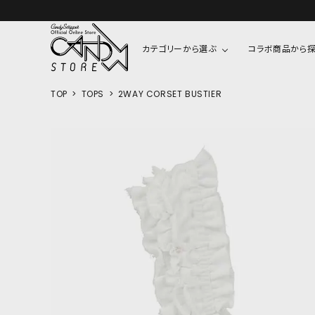
カテゴリーから選ぶ
コラボ商品から
TOP
TOPS
2WAY CORSET BUSTIER
TOPS
SHIRTS/BL
ROMPUS
ALL
ALL
COOKIE 
T-SHIRT
SHIRT
ちびまる子
CUTSEW
BLOUSES
チャーミー
SWEAT
ウサハナ
KNIT
CARDIGAN
クレヨンし
OTHER
HELLO KIT