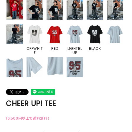
OFFWHIT
RED
LIGHTBL
BLACK
E
UE
CHEER UP! TEE
16,500円以上で送料無料！