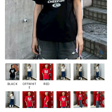
BLACK
OFFWHIT
RED
E