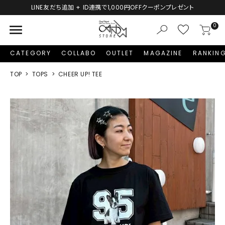
新規会員登録で1,000円分のポイントプレゼント！
menu
0
CATEGORY
COLLABO
OUTLET
MAGAZINE
RANKIN
TOP
TOPS
CHEER UP! TEE