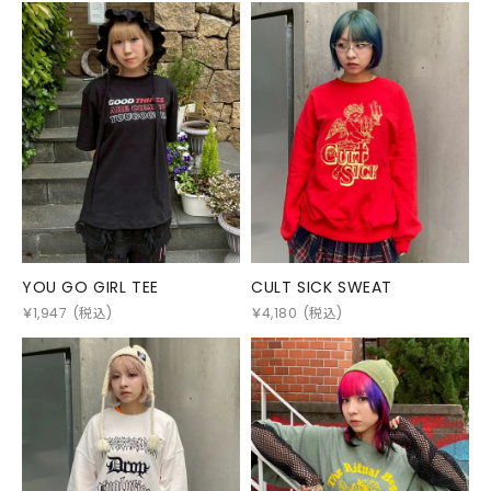
YOU GO GIRL TEE
CULT SICK SWEAT
￥
1,947
(税込)
￥
4,180
(税込)